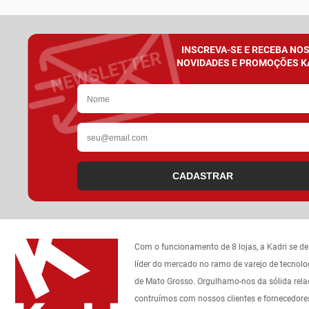
INSCREVA-SE E RECEBA NO
NOVIDADES E PROMOÇÕES K
CADASTRAR
Com o funcionamento de 8 lojas, a Kadri se d
líder do mercado no ramo de varejo de tecnolo
de Mato Grosso. Orgulhamo-nos da sólida rel
contruímos com nossos clientes e fornecedore