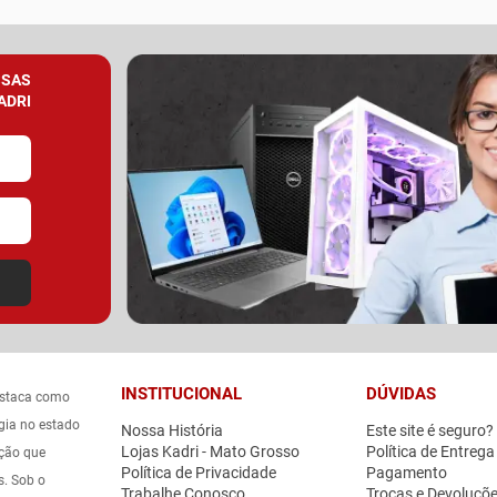
SSAS
ADRI
INSTITUCIONAL
DÚVIDAS
estaca como
gia no estado
Nossa História
Este site é seguro?
Lojas Kadri - Mato Grosso
Política de Entrega
ação que
Política de Privacidade
Pagamento
s. Sob o
Trabalhe Conosco
Trocas e Devoluçõ