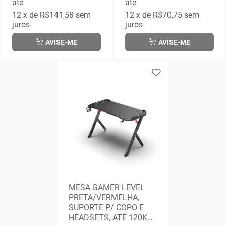
até
até
12
x de
R$141,58
sem
12
x de
R$70,75
sem
juros
juros
AVISE-ME
AVISE-ME
MESA GAMER LEVEL
PRETA/VERMELHA,
SUPORTE P/ COPO E
HEADSETS, ATÉ 120KG,