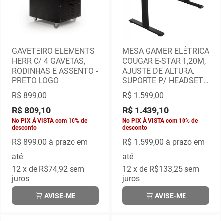
GAVETEIRO ELEMENTS
MESA GAMER ELÉTRICA
HERR C/ 4 GAVETAS,
COUGAR E-STAR 1,20M,
RODINHAS E ASSENTO -
AJUSTE DE ALTURA,
PRETO LOGO
SUPORTE P/ HEADSET -
PRETA
R$ 899,00
R$ 1.599,00
R$ 809,10
R$ 1.439,10
No PIX À VISTA com 10% de
No PIX À VISTA com 10% de
desconto
desconto
R$ 899,00
à prazo em
R$ 1.599,00
à prazo em
até
até
12
x de
R$74,92
sem
12
x de
R$133,25
sem
juros
juros
AVISE-ME
AVISE-ME