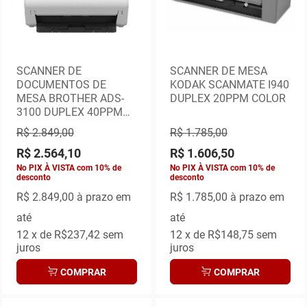
SCANNER DE
SCANNER DE MESA
DOCUMENTOS DE
KODAK SCANMATE I940
MESA BROTHER ADS-
DUPLEX 20PPM COLOR
3100 DUPLEX 40PPM
USB 3.0
R$ 2.849,00
R$ 1.785,00
R$ 2.564,10
R$ 1.606,50
No PIX À VISTA com 10% de
No PIX À VISTA com 10% de
desconto
desconto
R$ 2.849,00
à prazo em
R$ 1.785,00
à prazo em
até
até
12
x de
R$237,42
sem
12
x de
R$148,75
sem
juros
juros
COMPRAR
COMPRAR