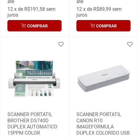
até
até
12
x de
R$191,58
sem
12
x de
R$89,99
sem
juros
juros
COMPRAR
COMPRAR
SCANNER PORTATIL
SCANNER PORTATIL
BROTHER DS740D
CANON R10
DUPLEX AUTOMATICO
IMAGEFORMULA
15PPM COLOR
DUPLEX COLORIDO USB