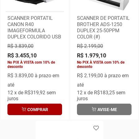
SCANNER PORTATIL
SCANNER DE PORTATIL
CANON R40
BROTHER ADS-1250
IMAGEFORMULA
DUPLEX 25-50PPM
DUPLEX COLORIDO USB
COLOR (#)
R$ 3.839,00
R$ 2.199,00
R$ 3.455,10
R$ 1.979,10
No PIX À VISTA com 10% de
No PIX À VISTA com 10% de
desconto
desconto
R$ 3.839,00
à prazo em
R$ 2.199,00
à prazo em
até
até
12
x de
R$319,92
sem
12
x de
R$183,25
sem
juros
juros
COMPRAR
AVISE-ME