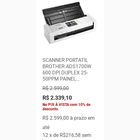
SCANNER PORTATIL
BROTHER ADS1700W
600 DPI DUPLEX 25-
50PPM PAINEL
TOUCHSCREEN
R$ 2.599,00
COLORIDO 2,8 REDE W
R$ 2.339,10
(#)
No PIX À VISTA com 10% de
desconto
R$ 2.599,00
à prazo em
até
12
x de
R$216,58
sem