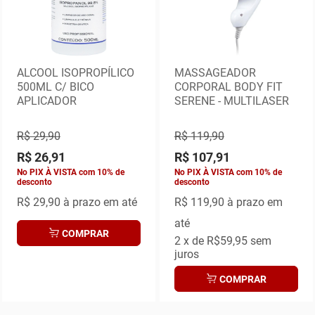
ALCOOL ISOPROPÍLICO
MASSAGEADOR
500ML C/ BICO
CORPORAL BODY FIT
APLICADOR
SERENE - MULTILASER
R$ 29,90
R$ 119,90
R$ 26,91
R$ 107,91
No PIX À VISTA com 10% de
No PIX À VISTA com 10% de
desconto
desconto
R$ 29,90
à prazo em até
R$ 119,90
à prazo em
até
COMPRAR
2
x de
R$59,95
sem
juros
COMPRAR