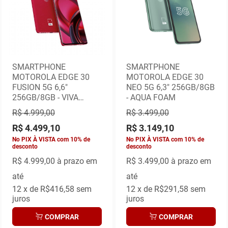
SMARTPHONE
SMARTPHONE
MOTOROLA EDGE 30
MOTOROLA EDGE 30
FUSION 5G 6,6"
NEO 5G 6,3" 256GB/8GB
256GB/8GB - VIVA
- AQUA FOAM
MAGENTA
R$ 4.999,00
R$ 3.499,00
R$ 4.499,10
R$ 3.149,10
No PIX À VISTA com 10% de
No PIX À VISTA com 10% de
desconto
desconto
R$ 4.999,00
à prazo em
R$ 3.499,00
à prazo em
até
até
12
x de
R$416,58
sem
12
x de
R$291,58
sem
juros
juros
COMPRAR
COMPRAR