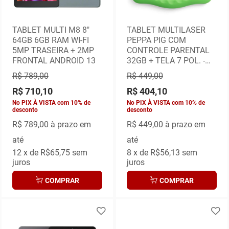
TABLET MULTI M8 8"
TABLET MULTILASER
64GB 6GB RAM WI-FI
PEPPA PIG COM
5MP TRASEIRA + 2MP
CONTROLE PARENTAL
FRONTAL ANDROID 13
32GB + TELA 7 POL. -
PRETO - NB375 -
R$ 789,00
R$ 449,00
MULTILASER
R$ 710,10
R$ 404,10
No PIX À VISTA com 10% de
No PIX À VISTA com 10% de
desconto
desconto
R$ 789,00
à prazo em
R$ 449,00
à prazo em
até
até
12
x de
R$65,75
sem
8
x de
R$56,13
sem
juros
juros
COMPRAR
COMPRAR