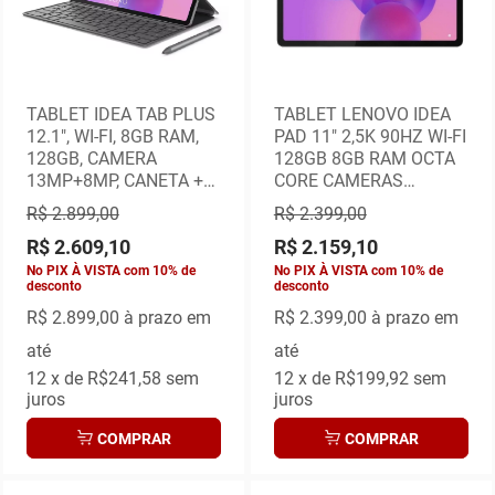
TABLET IDEA TAB PLUS
TABLET LENOVO IDEA
12.1", WI-FI, 8GB RAM,
PAD 11" 2,5K 90HZ WI-FI
128GB, CAMERA
128GB 8GB RAM OCTA
13MP+8MP, CANETA +
CORE CAMERAS
CAPA TECLADO
8MP+5MP C/ CASE E
R$ 2.899,00
R$ 2.399,00
INCLUSO
CANETA
R$ 2.609,10
R$ 2.159,10
No PIX À VISTA com 10% de
No PIX À VISTA com 10% de
desconto
desconto
R$ 2.899,00
à prazo em
R$ 2.399,00
à prazo em
até
até
12
x de
R$241,58
sem
12
x de
R$199,92
sem
juros
juros
COMPRAR
COMPRAR