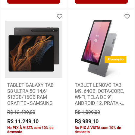
TABLET GALAXY TAB
TABLET LENOVO TAB
S8 ULTRA 5G 14,6"
M9, 64GB, OCTA-CORE,
512GB/16GB RAM
WI-FI, TELA DE 9",
GRAFITE - SAMSUNG
ANDROID 12, PRATA -
ZAC30198BR
R$ 12.499,00
R$ 1.099,00
R$ 11.249,10
R$ 989,10
No PIX À VISTA com 10% de
No PIX À VISTA com 10% de
desconto
desconto