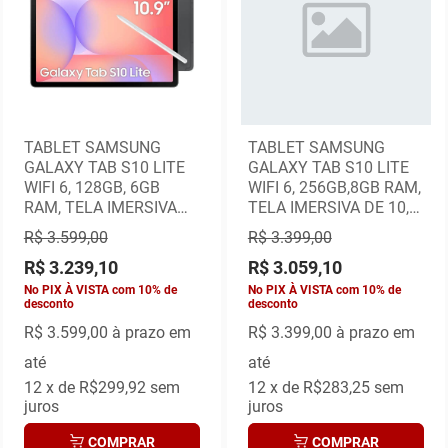
TABLET SAMSUNG
TABLET SAMSUNG
GALAXY TAB S10 LITE
GALAXY TAB S10 LITE
WIFI 6, 128GB, 6GB
WIFI 6, 256GB,8GB RAM,
RAM, TELA IMERSIVA
TELA IMERSIVA DE 10,9"
DE 10,9" 90HZ, CINZA
90HZ, CINZA
R$ 3.599,00
R$ 3.399,00
R$ 3.239,10
R$ 3.059,10
No PIX À VISTA com 10% de
No PIX À VISTA com 10% de
desconto
desconto
R$ 3.599,00
à prazo em
R$ 3.399,00
à prazo em
até
até
12
x de
R$299,92
sem
12
x de
R$283,25
sem
juros
juros
COMPRAR
COMPRAR