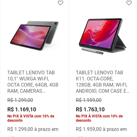
TABLET LENOVO TAB
TABLET LENOVO TAB
10,1" WUXGA WI-FI,
K11. OCTA-CORE,
OCTA CORE, 64GB, 4GB
128GB, 4GB RAM, WI-FI,
RAM, CAMERAS
ANDROID, COM CASE E
8MP+5MP, ANDROID 14,
CANETA INCLUSA
R$ 1.299,00
R$ 1.959,00
CINZA
R$ 1.169,10
R$ 1.763,10
No PIX À VISTA com 10% de
No PIX À VISTA com 10% de
desconto
desconto
R$ 1.299,00
à prazo em
R$ 1.959,00
à prazo em