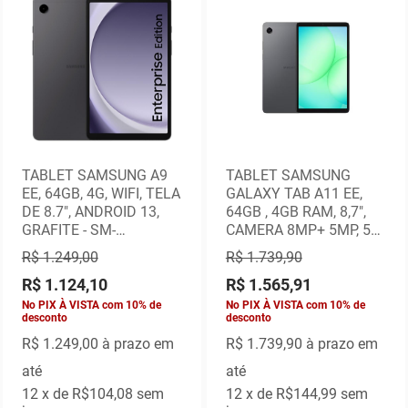
TABLET SAMSUNG A9
TABLET SAMSUNG
EE, 64GB, 4G, WIFI, TELA
GALAXY TAB A11 EE,
DE 8.7", ANDROID 13,
64GB , 4GB RAM, 8,7",
GRAFITE - SM-
CAMERA 8MP+ 5MP, 5G,
X115NZAAL05
ANDROID 15, PRATA
R$ 1.249,00
R$ 1.739,90
R$ 1.124,10
R$ 1.565,91
No PIX À VISTA com 10% de
No PIX À VISTA com 10% de
desconto
desconto
R$ 1.249,00
à prazo em
R$ 1.739,90
à prazo em
até
até
12
x de
R$104,08
sem
12
x de
R$144,99
sem