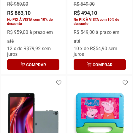
ANDROID 13 (CAPA +
R$ 959,00
R$ 549,00
FONE)
R$ 863,10
R$ 494,10
No PIX À VISTA com 10% de
No PIX À VISTA com 10% de
desconto
desconto
R$ 959,00
à prazo em
R$ 549,00
à prazo em
até
até
12
x de
R$79,92
sem
10
x de
R$54,90
sem
juros
juros
COMPRAR
COMPRAR