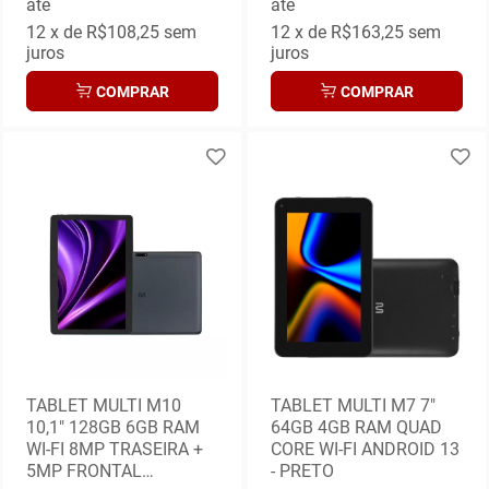
até
até
12
x de
R$108,25
sem
12
x de
R$163,25
sem
juros
juros
COMPRAR
COMPRAR
TABLET MULTI M10
TABLET MULTI M7 7"
10,1" 128GB 6GB RAM
64GB 4GB RAM QUAD
WI-FI 8MP TRASEIRA +
CORE WI-FI ANDROID 13
5MP FRONTAL
- PRETO