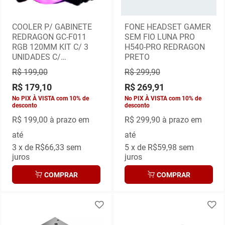
COOLER P/ GABINETE
FONE HEADSET GAMER
REDRAGON GC-F011
SEM FIO LUNA PRO
RGB 120MM KIT C/ 3
H540-PRO REDRAGON
UNIDADES C/
PRETO
CONTROLADORA
R$ 199,00
R$ 299,90
R$ 179,10
R$ 269,91
No PIX À VISTA com 10% de
No PIX À VISTA com 10% de
desconto
desconto
R$ 199,00
à prazo em
R$ 299,90
à prazo em
até
até
3
x de
R$66,33
sem
5
x de
R$59,98
sem
juros
juros
COMPRAR
COMPRAR