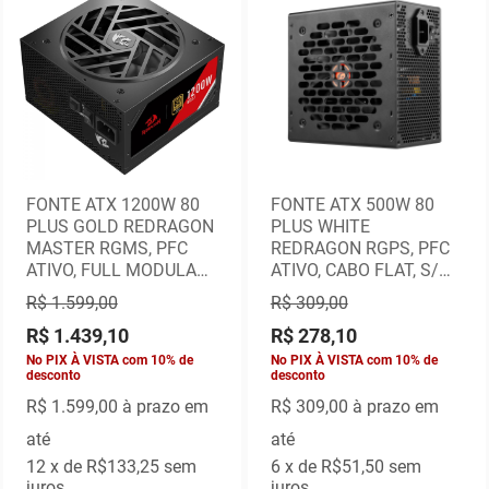
FONTE ATX 1200W 80
FONTE ATX 500W 80
PLUS GOLD REDRAGON
PLUS WHITE
MASTER RGMS, PFC
REDRAGON RGPS, PFC
ATIVO, FULL MODULAR,
ATIVO, CABO FLAT, S/
PCI-E 5.1
CABO FORÇA
R$ 1.599,00
R$ 309,00
R$ 1.439,10
R$ 278,10
No PIX À VISTA com 10% de
No PIX À VISTA com 10% de
desconto
desconto
R$ 1.599,00
à prazo em
R$ 309,00
à prazo em
até
até
12
x de
R$133,25
sem
6
x de
R$51,50
sem
juros
juros