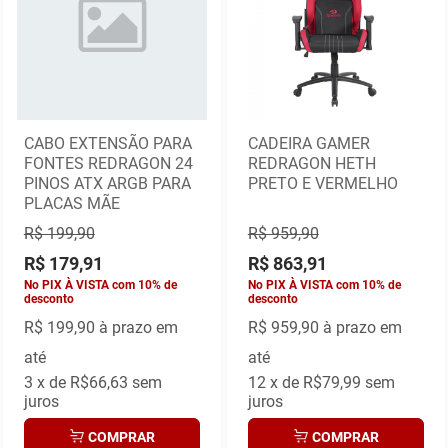
CABO EXTENSÃO PARA
CADEIRA GAMER
FONTES REDRAGON 24
REDRAGON HETH
PINOS ATX ARGB PARA
PRETO E VERMELHO
PLACAS MÃE
R$ 199,90
R$ 959,90
R$ 179,91
R$ 863,91
No PIX À VISTA com 10% de
No PIX À VISTA com 10% de
desconto
desconto
R$ 199,90
à prazo em
R$ 959,90
à prazo em
até
até
3
x de
R$66,63
sem
12
x de
R$79,99
sem
juros
juros
COMPRAR
COMPRAR