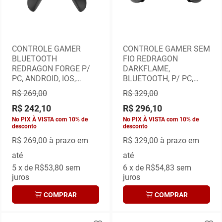
CONTROLE GAMER
CONTROLE GAMER SEM
BLUETOOTH
FIO REDRAGON
REDRAGON FORGE P/
DARKFLAME,
PC, ANDROID, IOS,
BLUETOOTH, P/ PC,
SWITCH, PS3, PS4 -
ANDROID, IOS, SWITCH,
R$ 269,00
R$ 329,00
PRETO
PS3 E PS4
R$ 242,10
R$ 296,10
No PIX À VISTA com 10% de
No PIX À VISTA com 10% de
desconto
desconto
R$ 269,00
à prazo em
R$ 329,00
à prazo em
até
até
5
x de
R$53,80
sem
6
x de
R$54,83
sem
juros
juros
COMPRAR
COMPRAR