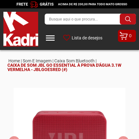
FRETE
GRÁTIS
ACIMA DE R$ 200,00 PARA TODO MATO GROSSO
0
Lista de desejos
Home |
Som E Imagem |
Caixa Som Bluetooth |
CAIXA DE SOM JBL GO ESSENTIAL À PROVA D'ÁGUA 3.1W
VERMELHA - JBLGOESRED (#)