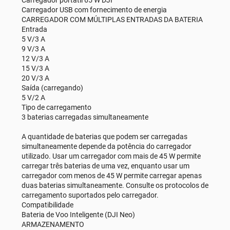
Carregador portátil 65 W DJI
Carregador USB com fornecimento de energia
CARREGADOR COM MÚLTIPLAS ENTRADAS DA BATERIA
Entrada
5 V/3 A
9 V/3 A
12 V/3 A
15 V/3 A
20 V/3 A
Saída (carregando)
5 V/2 A
Tipo de carregamento
3 baterias carregadas simultaneamente
A quantidade de baterias que podem ser carregadas
simultaneamente depende da potência do carregador
utilizado. Usar um carregador com mais de 45 W permite
carregar três baterias de uma vez, enquanto usar um
carregador com menos de 45 W permite carregar apenas
duas baterias simultaneamente. Consulte os protocolos de
carregamento suportados pelo carregador.
Compatibilidade
Bateria de Voo Inteligente (DJI Neo)
ARMAZENAMENTO