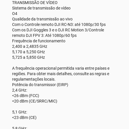
TRANSMISSÃO DE VÍDEO
Sistema de transmissão de vídeo
O4
Qualidade da transmissão ao vivo
Com o Controle remoto DJI RC-N3: até 1080p/30 fps
Com os DJI Goggles 3 e o DJI RC Motion 3/Controle
remoto DJI FPV 3: Até 1080p/60 fps
Frequência de funcionamento
2,400 a 2,4835 GHz
5,170 a 5,250 GHz
5,725 a 5,850 GHz
A frequência operacional permitida varia entre países e
regiões. Para obter mais detalhes, consulte as regras e
regulamentações locais.
Potência do transmissor (EIRP)
2,4 GHz:
<26 dBm (FCC)
<20 dBm (CE/SRRC/MIC)
5,1 GHz:
<23 dBm (CE)
5,8 GHz: