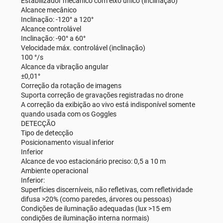
Estabilizador mecânico com eixo único (inclinação)
Alcance mecânico
Inclinação: -120° a 120°
Alcance controlável
Inclinação: -90° a 60°
Velocidade máx. controlável (inclinação)
100 °/s
Alcance da vibração angular
±0,01°
Correção da rotação de imagens
Suporta correção de gravações registradas no drone
A correção da exibição ao vivo está indisponível somente
quando usada com os Goggles
DETECÇÃO
Tipo de detecção
Posicionamento visual inferior
Inferior
Alcance de voo estacionário preciso: 0,5 a 10 m
Ambiente operacional
Inferior:
Superfícies discerníveis, não refletivas, com refletividade
difusa >20% (como paredes, árvores ou pessoas)
Condições de iluminação adequadas (lux >15 em
condições de iluminação interna normais)