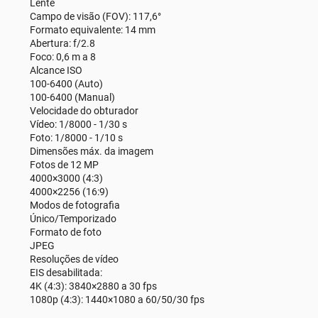
Lente
Campo de visão (FOV): 117,6°
Formato equivalente: 14 mm
Abertura: f/2.8
Foco: 0,6 m a 8
Alcance ISO
100-6400 (Auto)
100-6400 (Manual)
Velocidade do obturador
Vídeo: 1/8000 - 1/30 s
Foto: 1/8000 - 1/10 s
Dimensões máx. da imagem
Fotos de 12 MP
4000×3000 (4:3)
4000×2256 (16:9)
Modos de fotografia
Único/Temporizado
Formato de foto
JPEG
Resoluções de vídeo
EIS desabilitada:
4K (4:3): 3840×2880 a 30 fps
1080p (4:3): 1440×1080 a 60/50/30 fps