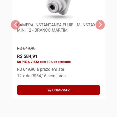
CAMERA INSTANTANEA FUJIFILM INSTAX
CA
MINI 12 - BRANCO MARFIM
MI
R$ 649,90
R$
R$ 584,91
R$
No PIX À VISTA com 10% de desconto
No 
R$ 649,90
à prazo em até
R$
12
x de
R$54,16
sem juros
12
COMPRAR