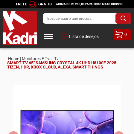
FRETE
GRÁTIS
ACIMA DE R$ 200,00 PARA TODO MATO GROSSO
0
Lista de desejos
Home |
Monitores E Tvs |
Tv |
SMART TV 65" SAMSUNG CRYSTAL 4K UHD U8100F 2025
TIZEN, HDR, XBOX CLOUD, ALEXA, SMART THINGS