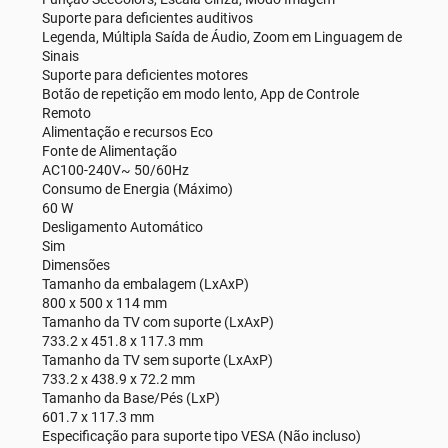
Suporte para deficientes auditivos
Legenda, Múltipla Saída de Áudio, Zoom em Linguagem de
Sinais
Suporte para deficientes motores
Botão de repetição em modo lento, App de Controle
Remoto
Alimentação e recursos Eco
Fonte de Alimentação
AC100-240V~ 50/60Hz
Consumo de Energia (Máximo)
60 W
Desligamento Automático
Sim
Dimensões
Tamanho da embalagem (LxAxP)
800 x 500 x 114 mm
Tamanho da TV com suporte (LxAxP)
733.2 x 451.8 x 117.3 mm
Tamanho da TV sem suporte (LxAxP)
733.2 x 438.9 x 72.2 mm
Tamanho da Base/Pés (LxP)
601.7 x 117.3 mm
Especificação para suporte tipo VESA (Não incluso)