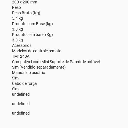
200 x 200 mm
Peso
Peso Bruto (Kg)
5.4 kg
Produto com Base (kg)
3.8 kg
Produto sem base (Kg)
3.8 kg
Acessórios
Modelos de controle remoto
TM1240A
Compatível com Mini Suporte de Parede Montável
Sim (Vendido separadamente)
Manual do usuário
Sim
Cabo de força
Sim
undefined
undefined
undefined