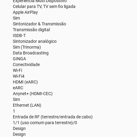
Experiência Multi Dispositivo
Celular para TV, TV sem fio ligada
Apple AirPlay
Sim
Sintonizador & Transmissão
Transmissão digital
ISDB-T
Sintonizador analógico
Sim (Trinorma)
Data Broadcasting
GINGA
Conectividade
Wi-Fi
Wi-Fi4
HDMI (eARC)
eARC
Anynet+ (HDMI-CEC)
Sim
Ethernet (LAN)
1
Entrada de RF (terrestre/entrada de cabo)
1/1 (uso comum para terrestre)/0
Design
Design