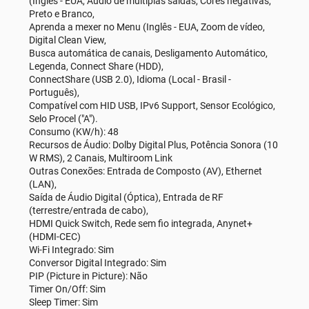
(Inglês - EUA, Áudio de múltiplas saídas, Cores negativas,
Preto e Branco,
Aprenda a mexer no Menu (Inglês - EUA, Zoom de vídeo,
Digital Clean View,
Busca automática de canais, Desligamento Automático,
Legenda, Connect Share (HDD),
ConnectShare (USB 2.0), Idioma (Local - Brasil -
Português),
Compatível com HID USB, IPv6 Support, Sensor Ecológico,
Selo Procel ("A").
Consumo (KW/h): 48
Recursos de Áudio: Dolby Digital Plus, Potência Sonora (10
W RMS), 2 Canais, Multiroom Link
Outras Conexões: Entrada de Composto (AV), Ethernet
(LAN),
Saída de Áudio Digital (Óptica), Entrada de RF
(terrestre/entrada de cabo),
HDMI Quick Switch, Rede sem fio integrada, Anynet+
(HDMI-CEC)
Wi-Fi Integrado: Sim
Conversor Digital Integrado: Sim
PIP (Picture in Picture): Não
Timer On/Off: Sim
Sleep Timer: Sim