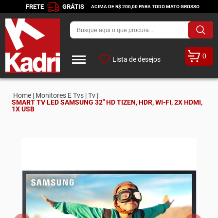
FRETE
GRÁTIS
ACIMA DE R$ 200,00 PARA TODO MATO GROSSO
0
Lista de desejos
Home |
Monitores E Tvs |
Tv |
SMART TV LED SAMSUNG 32" HD TIZEN, HDR, WI-FI, 2X HDMI,
1X USB