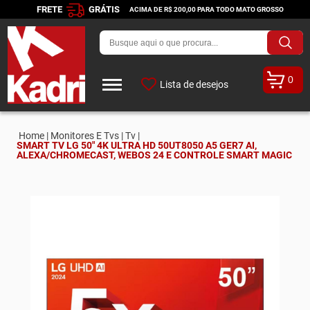
FRETE
GRÁTIS
ACIMA DE R$ 200,00 PARA TODO MATO GROSSO
0
Lista de desejos
Home |
Monitores E Tvs |
Tv |
SMART TV LG 50" 4K ULTRA HD 50UT8050 A5 GER7 AI,
ALEXA/CHROMECAST, WEBOS 24 E CONTROLE SMART MAGIC