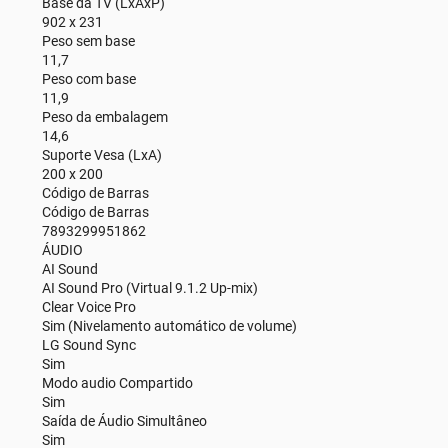
Base da TV (LxAxP)
902 x 231
Peso sem base
11,7
Peso com base
11,9
Peso da embalagem
14,6
Suporte Vesa (LxA)
200 x 200
Código de Barras
Código de Barras
7893299951862
ÁUDIO
AI Sound
AI Sound Pro (Virtual 9.1.2 Up-mix)
Clear Voice Pro
Sim (Nivelamento automático de volume)
LG Sound Sync
Sim
Modo audio Compartido
Sim
Saída de Áudio Simultâneo
Sim