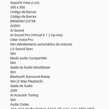
Suporte Vesa (LxA)
300 x 300
Código de Barras
Código de Barras
8806096124758
ÁUDIO
AI Sound
AI Sound Pro (Virtual 9.1.2 Up-mix)
Clear Voice Pro
Sim (Nivelamento automático de volume)
LG Sound Sync
Sim
Modo audio Compartido
Sim
Saída de Áudio Simultâneo
Sim
Bluetooth Surround Ready
Sim (2 Way Playback)
Saída de Áudio
20W
AI Acoustic Tuning
Sim
Audio Codec
AC4, AC3 (Dolby Digital), EAC3, HE-AAC, AAC, MP2, MP3,