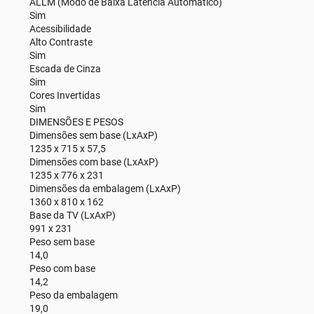
ALLM (Modo de Baixa Latência Automático)
Sim
Acessibilidade
Alto Contraste
Sim
Escada de Cinza
Sim
Cores Invertidas
Sim
DIMENSÕES E PESOS
Dimensões sem base (LxAxP)
1235 x 715 x 57,5
Dimensões com base (LxAxP)
1235 x 776 x 231
Dimensões da embalagem (LxAxP)
1360 x 810 x 162
Base da TV (LxAxP)
991 x 231
Peso sem base
14,0
Peso com base
14,2
Peso da embalagem
19,0