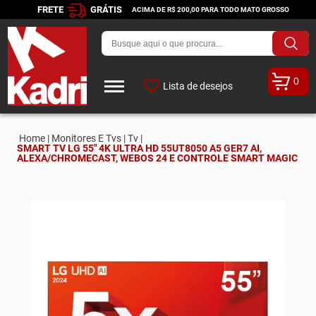
FRETE
GRÁTIS
ACIMA DE R$ 200,00 PARA TODO MATO GROSSO
0
Lista de desejos
Home |
Monitores E Tvs |
Tv |
SMART TV LG 55" 4K ULTRA HD 55UT8050 A5 GER7 AI,
ALEXA/CHROMECAST, WEBOS 24 E CONTROLE SMART MAGIC