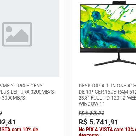
VME 2T PCI-E GEN3
DESKTOP ALL IN ONE ACE
PLUS LEITURA 3200MB/S
DE 13ª GER,16GB RAM 51
 3000MB/S
23,8” FULL HD 120HZ W
WINDOW 11
0
R$ 6.379,90
02,41
R$ 5.741,91
VISTA com 10% de
No PIX À VISTA com 10% 
desconto