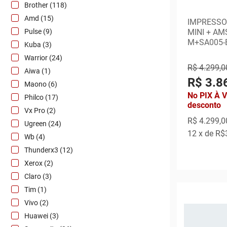
Brother (118)
Amd (15)
IMPRESSO
Pulse (9)
MINI + AM
M+SA005-
Kuba (3)
Warrior (24)
R$ 4.299,0
Aiwa (1)
R$ 3.8
Maono (6)
No PIX À 
Philco (17)
desconto
Vx Pro (2)
R$ 4.299,0
Ugreen (24)
12
x de
R$
Wb (4)
Thunderx3 (12)
Xerox (2)
Claro (3)
Tim (1)
Vivo (2)
Huawei (3)