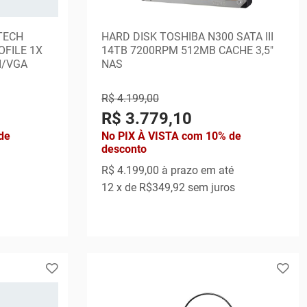
TECH
HARD DISK TOSHIBA N300 SATA III
OFILE 1X
14TB 7200RPM 512MB CACHE 3,5"
MI/VGA
NAS
R$ 4.199,00
R$ 3.779,10
de
No PIX À VISTA com 10% de
desconto
R$ 4.199,00
à prazo em até
12
x de
R$349,92
sem juros