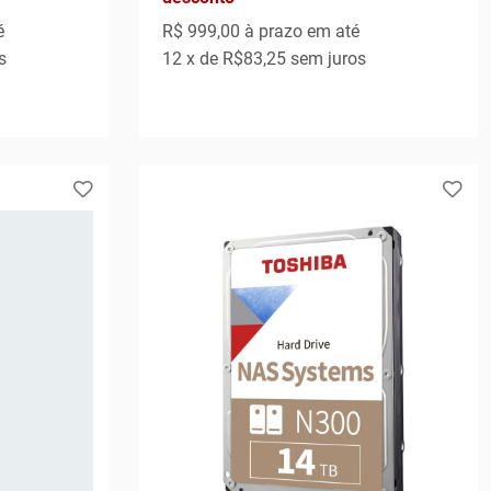
é
R$ 999,00
à prazo em até
s
12
x de
R$83,25
sem juros