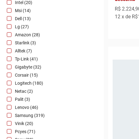
Intel (20)
R$ 2.224,9
Msi (14)
12
x de
R$
Dell (13)
Lg (27)
Amazon (28)
Starlink (3)
Alltek (7)
Tp-Link (41)
Gigabyte (32)
Corsair (15)
Logitech (180)
Netac (2)
Palit (3)
Lenovo (46)
Samsung (319)
Vinik (20)
Pcyes (71)