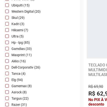
Ubiquiti (15)
Western Digital (20)
Skul (29)
Kadri (3)
Hiksemi (7)
Ultra (5)
Hp - Ipg (85)
Gamdias (33)
Maxprint (11)
Akko (16)
TECLADO 
Dell-Corporativ (26)
MULTIMIDI
Tanca (4)
MULTILAS
Elg (94)
Gamemax (8)
R$ 69,90
Asrock (8)
R$ 62,
Targus (22)
No PIX À 
desconto
Razer (31)