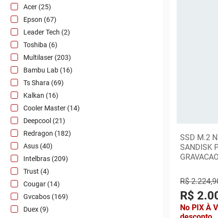
Acer (25)
Epson (67)
Leader Tech (2)
Toshiba (6)
Multilaser (203)
Bambu Lab (16)
Ts Shara (69)
Kalkan (16)
Cooler Master (14)
Deepcool (21)
Redragon (182)
SSD M.2 N
Asus (40)
SANDISK 
GRAVACAO
Intelbras (209)
Trust (4)
R$ 2.224,9
Cougar (14)
R$ 2.0
Gvcabos (169)
No PIX À 
Duex (9)
desconto