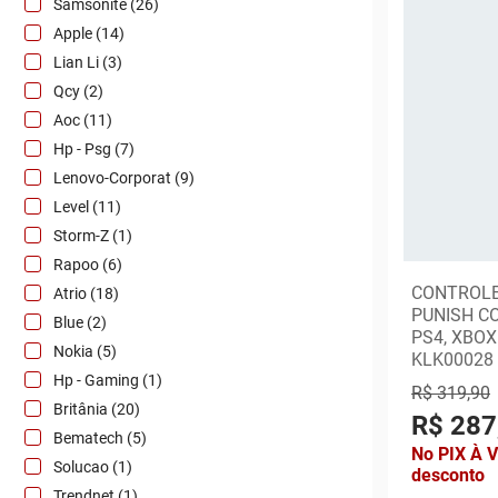
Samsonite (26)
Apple (14)
Lian Li (3)
Qcy (2)
Aoc (11)
Hp - Psg (7)
Lenovo-Corporat (9)
Level (11)
Storm-Z (1)
Rapoo (6)
CONTROLE
Atrio (18)
PUNISH CO
Blue (2)
PS4, XBOX
Nokia (5)
KLK00028
Hp - Gaming (1)
R$ 319,90
Britânia (20)
R$ 287
Bematech (5)
No PIX À 
Solucao (1)
desconto
Trendnet (1)