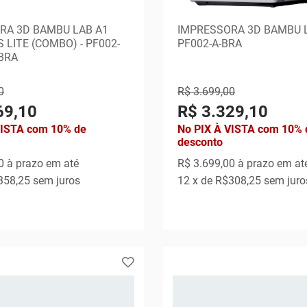
RA 3D BAMBU LAB A1
IMPRESSORA 3D BAMBU L
S LITE (COMBO) - PF002-
PF002-A-BRA
BRA
0
R$ 3.699,00
69,10
R$ 3.329,10
VISTA com 10% de
No PIX À VISTA com 10% 
desconto
0
à prazo em até
R$ 3.699,00
à prazo em at
358,25
sem juros
12
x de
R$308,25
sem juro