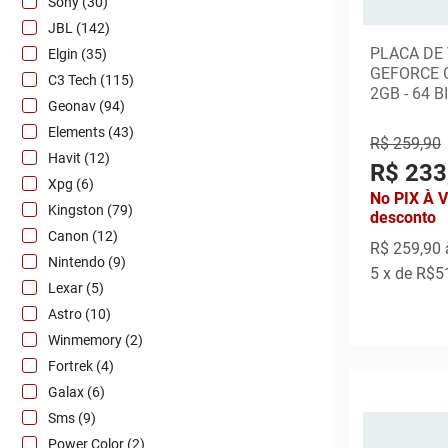
Sony (30)
JBL (142)
PLACA DE
Elgin (35)
GEFORCE G
C3 Tech (115)
2GB - 64 
Geonav (94)
Elements (43)
R$ 259,90
Havit (12)
R$ 233
Xpg (6)
No PIX À 
Kingston (79)
desconto
Canon (12)
R$ 259,90
Nintendo (9)
5
x de
R$5
Lexar (5)
Astro (10)
Winmemory (2)
Fortrek (4)
Galax (6)
Sms (9)
Power Color (2)