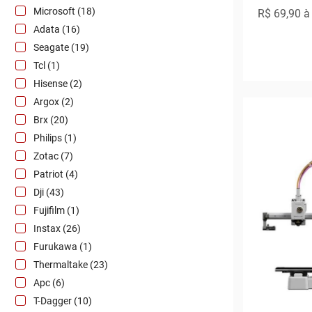
Microsoft (18)
R$ 69,90
à 
Adata (16)
Seagate (19)
Tcl (1)
Hisense (2)
Argox (2)
Brx (20)
Philips (1)
Zotac (7)
Patriot (4)
Dji (43)
Fujifilm (1)
Instax (26)
Furukawa (1)
Thermaltake (23)
Apc (6)
T-Dagger (10)