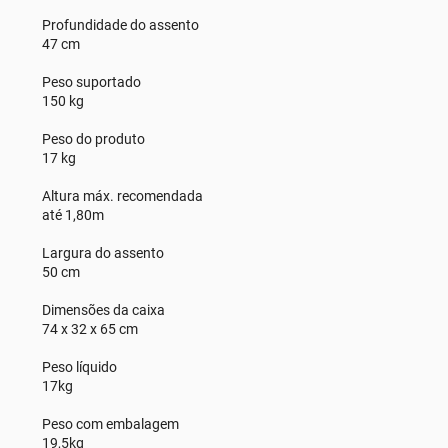
Profundidade do assento
47 cm
Peso suportado
150 kg
Peso do produto
17 kg
Altura máx. recomendada
até 1,80m
Largura do assento
50 cm
Dimensões da caixa
74 x 32 x 65 cm
Peso líquido
17kg
Peso com embalagem
19,5kg