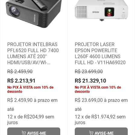
PROJETOR INTELBRAS
PROJETOR LASER
PFL6520 FULL HD 7400
EPSON POWERLITE
LUMENS ATÉ 200"
L260F 4600 LUMENS
HDMI/USB/AV/WI-
FULL HD - V11HA69020
FI/BLUETOOTH
R$ 2.459,90
R$ 23.699,00
R$ 2.213,91
R$ 21.329,10
No PIX À VISTA com 10% de
No PIX À VISTA com 10% de
desconto
desconto
R$ 2.459,90
à prazo em
R$ 23.699,00
à prazo em
até
até
12
x de
R$204,99
sem
12
x de
R$1.974,92
sem
juros
juros
AVISE-ME
AVISE-ME