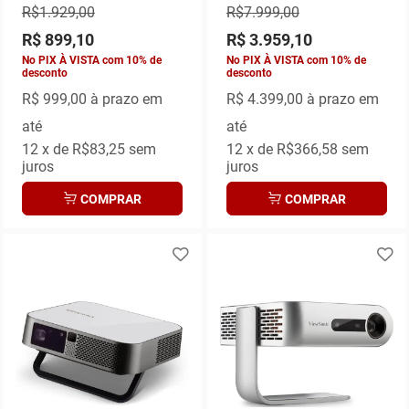
R$1.929,00
R$7.999,00
R$ 899,10
R$ 3.959,10
No PIX À VISTA com 10% de
No PIX À VISTA com 10% de
desconto
desconto
R$
999,00 à prazo em
R$
4.399,00 à prazo em
até
até
12
x de
R$83,25
sem
12
x de
R$366,58
sem
juros
juros
COMPRAR
COMPRAR