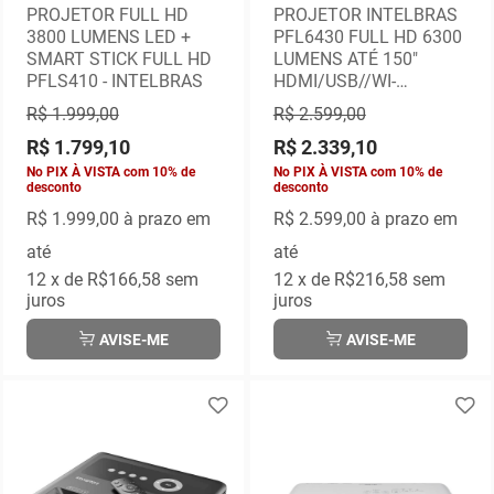
PROJETOR FULL HD
PROJETOR INTELBRAS
3800 LUMENS LED +
PFL6430 FULL HD 6300
SMART STICK FULL HD
LUMENS ATÉ 150"
PFLS410 - INTELBRAS
HDMI/USB//WI-
FI/BLUETOOTH
R$ 1.999,00
R$ 2.599,00
R$ 1.799,10
R$ 2.339,10
No PIX À VISTA com 10% de
No PIX À VISTA com 10% de
desconto
desconto
R$ 1.999,00
à prazo em
R$ 2.599,00
à prazo em
até
até
12
x de
R$166,58
sem
12
x de
R$216,58
sem
juros
juros
AVISE-ME
AVISE-ME