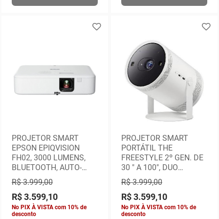
PROJETOR SMART
PROJETOR SMART
EPSON EPIQVISION
PORTÁTIL THE
FH02, 3000 LUMENS,
FREESTYLE 2º GEN. DE
BLUETOOTH, AUTO-
30 " A 100", DUO
FALANTE, STREAMING,
SCREEN, SAMSUNG
R$ 3.999,00
R$ 3.999,00
BIVOLT
GAMING HUB, BLUETO
R$ 3.599,10
R$ 3.599,10
No PIX À VISTA com 10% de
No PIX À VISTA com 10% de
desconto
desconto