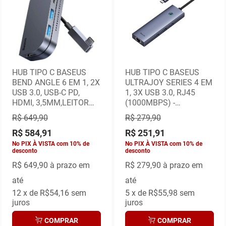
HUB TIPO C BASEUS
HUB TIPO C BASEUS
BEND ANGLE 6 EM 1, 2X
ULTRAJOY SERIES 4 EM
USB 3.0, USB-C PD,
1, 3X USB 3.0, RJ45
HDMI, 3,5MM,LEITOR
(1000MBPS) -
CARTAO SD -CAHUB-
B0005280A813-00
R$ 649,90
R$ 279,90
CWJ0G
R$ 584,91
R$ 251,91
No PIX À VISTA com 10% de
No PIX À VISTA com 10% de
desconto
desconto
R$ 649,90
à prazo em
R$ 279,90
à prazo em
até
até
12
x de
R$54,16
sem
5
x de
R$55,98
sem
juros
juros
COMPRAR
COMPRAR