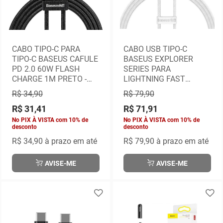
CABO TIPO-C PARA
CABO USB TIPO-C
TIPO-C BASEUS CAFULE
BASEUS EXPLORER
PD 2.0 60W FLASH
SERIES PARA
CHARGE 1M PRETO -
LIGHTNING FAST
CATKLF-GG1
CHARGING 20W 1M
R$ 34,90
R$ 79,90
BRANCO - CATS010202
R$ 31,41
R$ 71,91
No PIX À VISTA com 10% de
No PIX À VISTA com 10% de
desconto
desconto
R$ 34,90
à prazo em até
R$ 79,90
à prazo em até
AVISE-ME
AVISE-ME