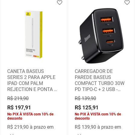
CANETA BASEUS
CARREGADOR DE
SERIES 2 PARA APPLE
PAREDE BASEUS
IPAD COM PALM
COMPACT TURBO 30W
REJECTION E PONTA DE
PD TIPO-C + 2 USB -
ALTA PRECISÃO 1.0MM-
CCXJ070001
R$ 219,90
R$ 139,90
SXBC060202
R$ 197,91
R$ 125,91
No PIX À VISTA com 10% de
No PIX À VISTA com 10% de
desconto
desconto
R$ 219,90
à prazo em
R$ 139,90
à prazo em