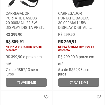
CARREGADOR
CARREGADOR
PORTATIL BASEUS
PORTATIL BASEUS
20.000MAH 22.5W
30.000MAH 15W
DISPLAY DIGITA PRETO
DISPLAY DIGITAL -
- P10055003113-00
PPBD050201
R$ 399,90
R$ 299,90
R$ 359,91
R$ 269,91
No PIX À VISTA com 10% de
No PIX À VISTA com 10% de
desconto
desconto
R$ 399,90
à prazo em
R$ 299,90
à prazo em
até
até
7
x de
R$57,13
sem
5
x de
R$59,98
sem
juros
juros
AVISE-ME
AVISE-ME