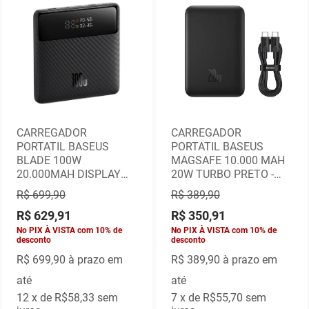
CARREGADOR
CARREGADOR
PORTATIL BASEUS
PORTATIL BASEUS
BLADE 100W
MAGSAFE 10.000 MAH
20.000MAH DISPLAY
20W TURBO PRETO -
DIGITA PRETO -
PPCX070001
R$ 699,90
R$ 389,90
PPBL000301
R$ 629,91
R$ 350,91
No PIX À VISTA com 10% de
No PIX À VISTA com 10% de
desconto
desconto
R$ 699,90
à prazo em
R$ 389,90
à prazo em
até
até
12
x de
R$58,33
sem
7
x de
R$55,70
sem