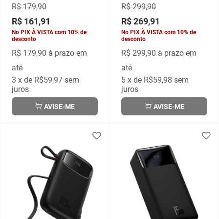
PPBD050301
P10055003113-00
R$ 179,90
R$ 299,90
R$ 161,91
R$ 269,91
No PIX À VISTA com 10% de
No PIX À VISTA com 10% de
desconto
desconto
R$ 179,90
à prazo em
R$ 299,90
à prazo em
até
até
3
x de
R$59,97
sem
5
x de
R$59,98
sem
juros
juros
AVISE-ME
AVISE-ME