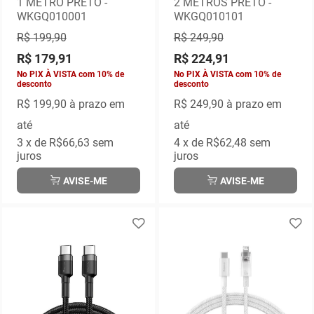
1 METRO PRETO -
2 METROS PRETO -
WKGQ010001
WKGQ010101
R$ 199,90
R$ 249,90
R$ 179,91
R$ 224,91
No PIX À VISTA com 10% de
No PIX À VISTA com 10% de
desconto
desconto
R$ 199,90
à prazo em
R$ 249,90
à prazo em
até
até
3
x de
R$66,63
sem
4
x de
R$62,48
sem
juros
juros
AVISE-ME
AVISE-ME