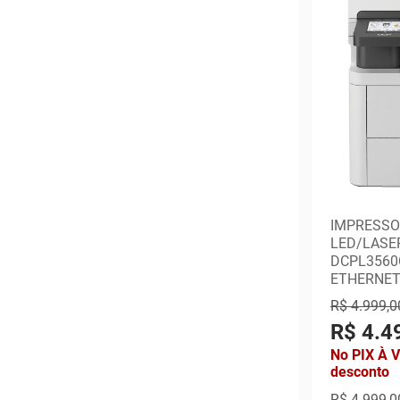
IMPRESSO
LED/LASE
DCPL3560C
ETHERNET
R$ 4.999,0
R$ 4.4
No PIX À 
desconto
R$ 4.999,0