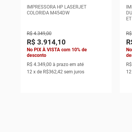
IMPRESSORA HP LASERJET
IM
COLORIDA M454DW
DU
ET
R$ 4.349,00
R$
R$ 3.914,10
R
No PIX À VISTA com 10% de
No
desconto
de
R$ 4.349,00
à prazo em até
R$
12
x de
R$362,42
sem juros
12