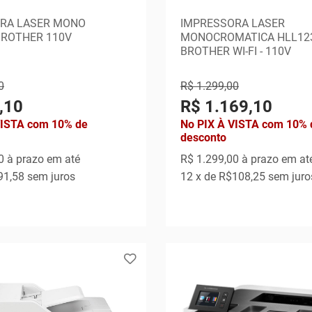
RA LASER MONO
IMPRESSORA LASER
BROTHER 110V
MONOCROMATICA HLL12
BROTHER WI-FI - 110V
0
R$ 1.299,00
,10
R$ 1.169,10
VISTA com 10% de
No PIX À VISTA com 10% 
desconto
0
à prazo em até
R$ 1.299,00
à prazo em at
91,58
sem juros
12
x de
R$108,25
sem juro