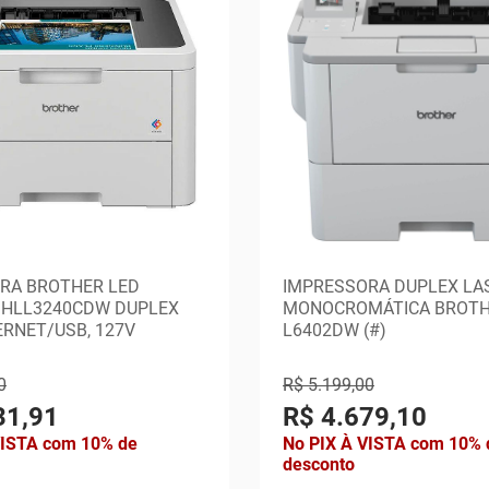
RA BROTHER LED
IMPRESSORA DUPLEX LA
 HLL3240CDW DUPLEX
MONOCROMÁTICA BROTH
ERNET/USB, 127V
L6402DW (#)
0
R$ 5.199,00
31,91
R$ 4.679,10
VISTA com 10% de
No PIX À VISTA com 10% 
desconto