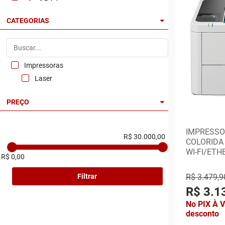
CATEGORIAS
Impressoras
Laser
PREÇO
IMPRESSO
R$ 30.000,00
COLORIDA
WI-FI/ETH
R$ 0,00
R$ 3.479,9
Filtrar
R$ 3.1
No PIX À 
desconto