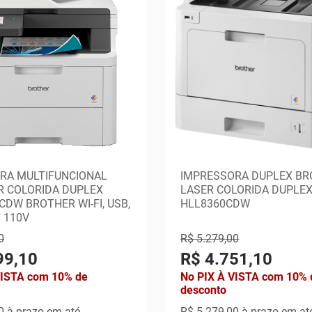
RA MULTIFUNCIONAL
IMPRESSORA DUPLEX BR
R COLORIDA DUPLEX
LASER COLORIDA DUPLE
DW BROTHER WI-FI, USB,
HLL8360CDW
 110V
0
R$ 5.279,00
99,10
R$ 4.751,10
VISTA com 10% de
No PIX À VISTA com 10% 
desconto
0
à prazo em até
R$ 5.279,00
à prazo em at