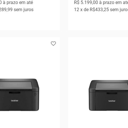
0
à prazo em até
R$ 5.199,00
à prazo em at
289,99
sem juros
12
x de
R$433,25
sem juro