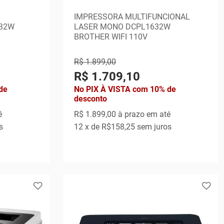
IMPRESSORA MULTIFUNCIONAL
32W
LASER MONO DCPL1632W
BROTHER WIFI 110V
R$ 1.899,00
R$ 1.709,10
de
No PIX À VISTA com 10% de
desconto
é
R$ 1.899,00
à prazo em até
s
12
x de
R$158,25
sem juros