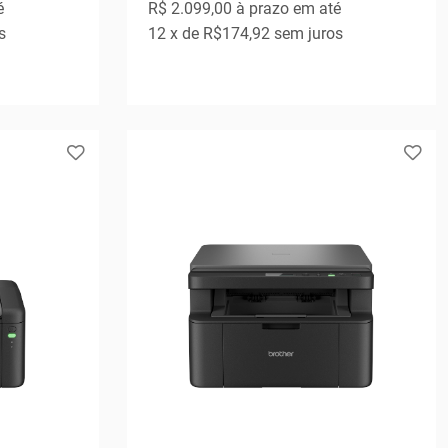
é
R$ 2.099,00
à prazo em até
s
12
x de
R$174,92
sem juros