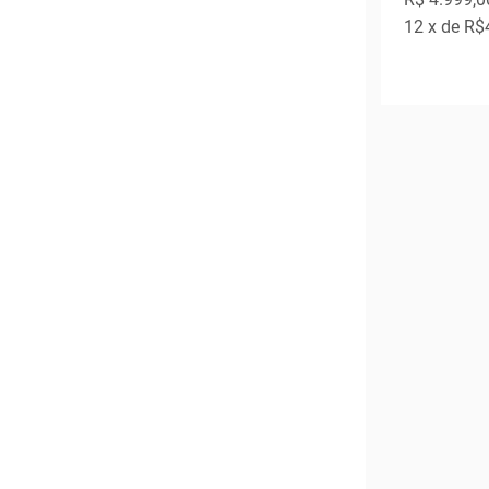
12
x de
R$