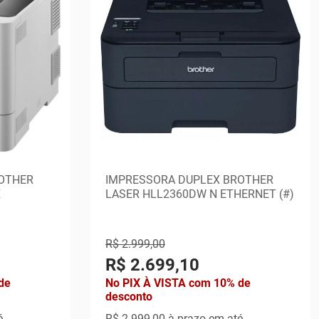
OTHER
IMPRESSORA DUPLEX BROTHER
X
LASER HLL2360DW N ETHERNET (#)
R$ 2.999,00
R$ 2.699,10
de
No PIX À VISTA com 10% de
desconto
é
R$ 2.999,00
à prazo em até