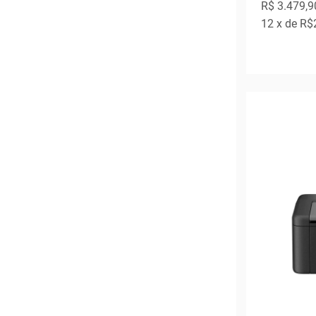
R$ 3.479,9
12
x de
R$