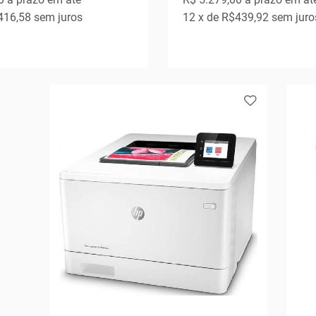
416,58
sem juros
12
x de
R$439,92
sem juro