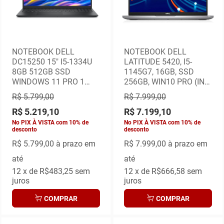
NOTEBOOK DELL
NOTEBOOK DELL
DC15250 15" I5-1334U
LATITUDE 5420, I5-
8GB 512GB SSD
1145G7, 16GB, SSD
WINDOWS 11 PRO 1
256GB, WIN10 PRO (INC
ANO NO LOCAL
W11PRO LIC) 03 ANOS
R$ 5.799,00
R$ 7.999,00
ON SITE
R$ 5.219,10
R$ 7.199,10
No PIX À VISTA com 10% de
No PIX À VISTA com 10% de
desconto
desconto
R$ 5.799,00
à prazo em
R$ 7.999,00
à prazo em
até
até
12
x de
R$483,25
sem
12
x de
R$666,58
sem
juros
juros
COMPRAR
COMPRAR