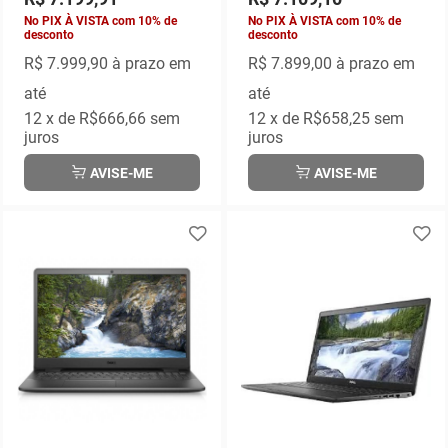
No PIX À VISTA com 10% de
No PIX À VISTA com 10% de
desconto
desconto
R$ 7.999,90
à prazo em
R$ 7.899,00
à prazo em
até
até
12
x de
R$666,66
sem
12
x de
R$658,25
sem
juros
juros
AVISE-ME
AVISE-ME