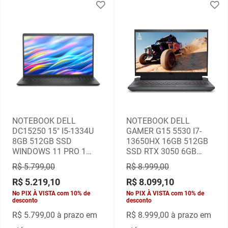
NOTEBOOK DELL
NOTEBOOK DELL
DC15250 15" I5-1334U
GAMER G15 5530 I7-
8GB 512GB SSD
13650HX 16GB 512GB
WINDOWS 11 PRO 1
SSD RTX 3050 6GB
ANO NO LOCAL
15,6" FHD 120HZ
R$ 5.799,00
R$ 8.999,00
WINDOWS 11 HOME
R$ 5.219,10
R$ 8.099,10
No PIX À VISTA com 10% de
No PIX À VISTA com 10% de
desconto
desconto
R$ 5.799,00
à prazo em
R$ 8.999,00
à prazo em