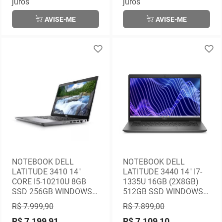
juros
juros
AVISE-ME
AVISE-ME
NOTEBOOK DELL
NOTEBOOK DELL
LATITUDE 3410 14"
LATITUDE 3440 14" I7-
CORE I5-10210U 8GB
1335U 16GB (2X8GB)
SSD 256GB WINDOWS
512GB SSD WINDOWS
10 PRO - 1 ANO
11 PRO - 1 ANO NO
R$ 7.999,90
R$ 7.899,00
GARANTIA LOCAL
LOCAL
R$ 7.199,91
R$ 7.109,10