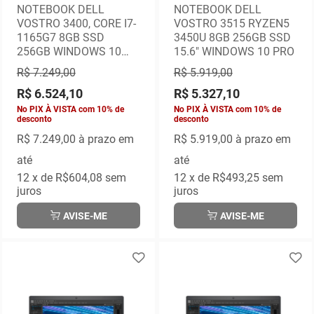
NOTEBOOK DELL
NOTEBOOK DELL
VOSTRO 3400, CORE I7-
VOSTRO 3515 RYZEN5
1165G7 8GB SSD
3450U 8GB 256GB SSD
256GB WINDOWS 10
15.6" WINDOWS 10 PRO
PRO
R$ 7.249,00
R$ 5.919,00
R$ 6.524,10
R$ 5.327,10
No PIX À VISTA com 10% de
No PIX À VISTA com 10% de
desconto
desconto
R$ 7.249,00
à prazo em
R$ 5.919,00
à prazo em
até
até
12
x de
R$604,08
sem
12
x de
R$493,25
sem
juros
juros
AVISE-ME
AVISE-ME