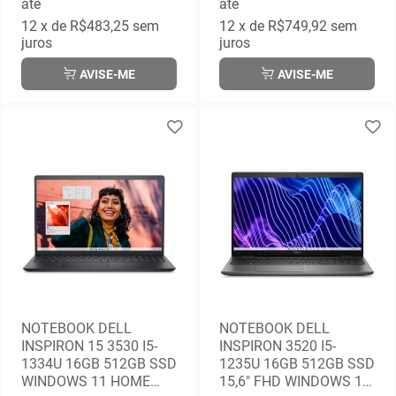
até
até
12
x de
R$483,25
sem
12
x de
R$749,92
sem
juros
juros
AVISE-ME
AVISE-ME
NOTEBOOK DELL
NOTEBOOK DELL
INSPIRON 15 3530 I5-
INSPIRON 3520 I5-
1334U 16GB 512GB SSD
1235U 16GB 512GB SSD
WINDOWS 11 HOME
15,6" FHD WINDOWS 11