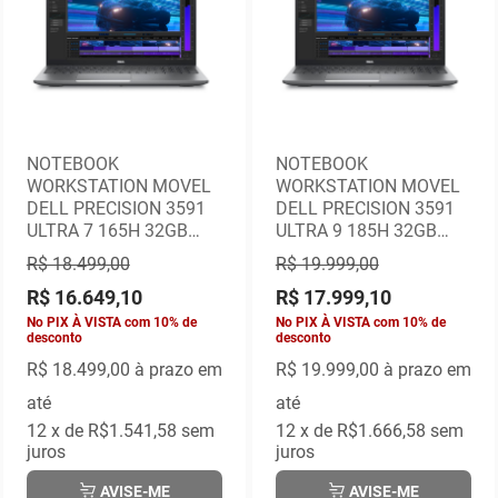
NOTEBOOK
NOTEBOOK
WORKSTATION MOVEL
WORKSTATION MOVEL
DELL PRECISION 3591
DELL PRECISION 3591
ULTRA 7 165H 32GB
ULTRA 9 185H 32GB
512GB SSD RTX A1000
1TB SSD RTX A2000
R$ 18.499,00
R$ 19.999,00
6GB WIN 11 PRO
8GB WIN 11 PRO
R$ 16.649,10
R$ 17.999,10
No PIX À VISTA com 10% de
No PIX À VISTA com 10% de
desconto
desconto
R$ 18.499,00
à prazo em
R$ 19.999,00
à prazo em
até
até
12
x de
R$1.541,58
sem
12
x de
R$1.666,58
sem
juros
juros
AVISE-ME
AVISE-ME