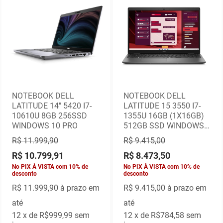
NOTEBOOK DELL
NOTEBOOK DELL
LATITUDE 14" 5420 I7-
LATITUDE 15 3550 I7-
10610U 8GB 256SSD
1355U 16GB (1X16GB)
WINDOWS 10 PRO
512GB SSD WINDOWS
11 PRO 1 ANO ON SITE
R$ 11.999,90
R$ 9.415,00
R$ 10.799,91
R$ 8.473,50
No PIX À VISTA com 10% de
No PIX À VISTA com 10% de
desconto
desconto
R$ 11.999,90
à prazo em
R$ 9.415,00
à prazo em
até
até
12
x de
R$999,99
sem
12
x de
R$784,58
sem