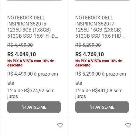
NOTEBOOK DELL
NOTEBOOK DELL
INSPIRON 3520 I5-
INSPIRON 3520 I7-
1235U 8GB (1X8GB)
1255U 16GB (2X8GB)
512GB SSD 15,6" FHD
512GB SSD 15,6 FHD
WINDOWS 11 PRO - 1
WINDOWS 11 PRO 1
R$ 4.499,00
R$ 5.299,00
ANO NO LOCAL
ANO NO LOCAL
R$ 4.049,10
R$ 4.769,10
No PIX À VISTA com 10% de
No PIX À VISTA com 10% de
desconto
desconto
R$ 4.499,00
à prazo em
R$ 5.299,00
à prazo em
até
até
12
x de
R$374,92
sem
12
x de
R$441,58
sem
juros
juros
AVISE-ME
AVISE-ME