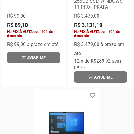
256GB SSD WINDOWS
11 PRO - PRATA
R$ 99,00
R$ 3.479,00
R$ 89,10
R$ 3.131,10
No PIX À VISTA com 10% de
No PIX À VISTA com 10% de
desconto
desconto
R$ 99,00
à prazo em até
R$ 3.479,00
à prazo em
até
AVISE-ME
12
x de
R$289,92
sem
juros
AVISE-ME