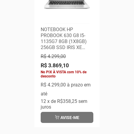
NOTEBOOK HP
PROBOOK 630 G8 I5-
1135G7 8GB (1X8GB)
256GB SSD IRIS XE
13,3" FHD WINDOWS 11
R$ 4.299,00
PRO - GARANT
R$ 3.869,10
No PIX À VISTA com 10% de
desconto
R$ 4.299,00
à prazo em
até
12
x de
R$358,25
sem
juros
AVISE-ME