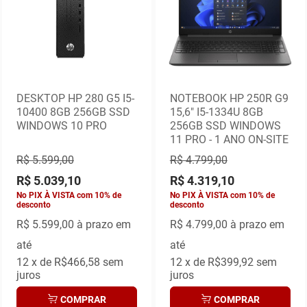
DESKTOP HP 280 G5 I5-
NOTEBOOK HP 250R G9
10400 8GB 256GB SSD
15,6" I5-1334U 8GB
WINDOWS 10 PRO
256GB SSD WINDOWS
11 PRO - 1 ANO ON-SITE
R$ 5.599,00
R$ 4.799,00
R$ 5.039,10
R$ 4.319,10
No PIX À VISTA com 10% de
No PIX À VISTA com 10% de
desconto
desconto
R$ 5.599,00
à prazo em
R$ 4.799,00
à prazo em
até
até
12
x de
R$466,58
sem
12
x de
R$399,92
sem
juros
juros
COMPRAR
COMPRAR