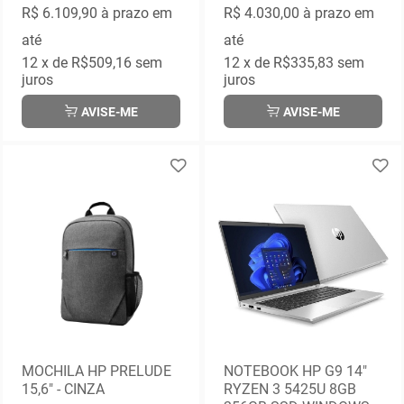
R$ 6.109,90
à prazo em
R$ 4.030,00
à prazo em
até
até
12
x de
R$509,16
sem
12
x de
R$335,83
sem
juros
juros
AVISE-ME
AVISE-ME
MOCHILA HP PRELUDE
NOTEBOOK HP G9 14"
15,6" - CINZA
RYZEN 3 5425U 8GB