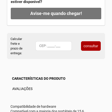
estiver disponível?
Avise-me quando chegar!
Calcular
frete e
consultar
prazo de
entrega:
CARACTERÍSTICAS DO PRODUTO
AVALIAÇÕES
Compatibilidade de hardware
Compatível com a maioria dos portáteis de 15,6