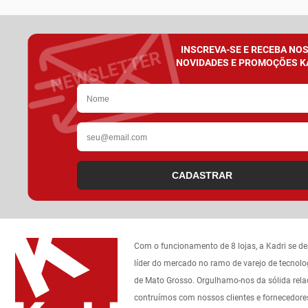
INSCREVA-SE E RECEBA NO
NOVIDADES E PROMOÇÕES K
CADASTRAR
Com o funcionamento de 8 lojas, a Kadri se d
líder do mercado no ramo de varejo de tecnolo
de Mato Grosso. Orgulhamo-nos da sólida rel
contruímos com nossos clientes e fornecedore