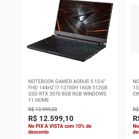
NOTEBOOK GAMER AORUS 5 15.6"
NO
FHD 144HZ I7-12700H 16GB 512GB
13
SSD RTX 3070 8GB RGB WINDOWS
CI
11 HOME
R$ 13.999,00
R$
R$ 12.599,10
R
No PIX À VISTA com 10% de
No
desconto
de