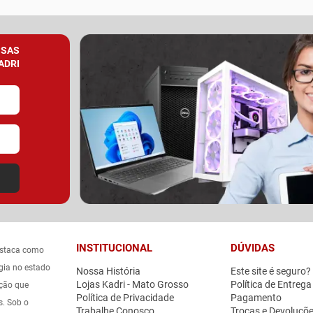
SSAS
ADRI
INSTITUCIONAL
DÚVIDAS
estaca como
gia no estado
Nossa História
Este site é seguro?
Lojas Kadri - Mato Grosso
Política de Entrega
ação que
Política de Privacidade
Pagamento
s. Sob o
Trabalhe Conosco
Trocas e Devoluçõ