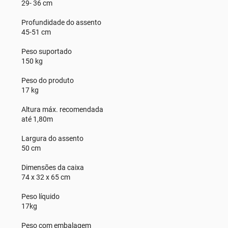
29- 36 cm
Profundidade do assento
45-51 cm
Peso suportado
150 kg
Peso do produto
17 kg
Altura máx. recomendada
até 1,80m
Largura do assento
50 cm
Dimensões da caixa
74 x 32 x 65 cm
Peso líquido
17kg
Peso com embalagem