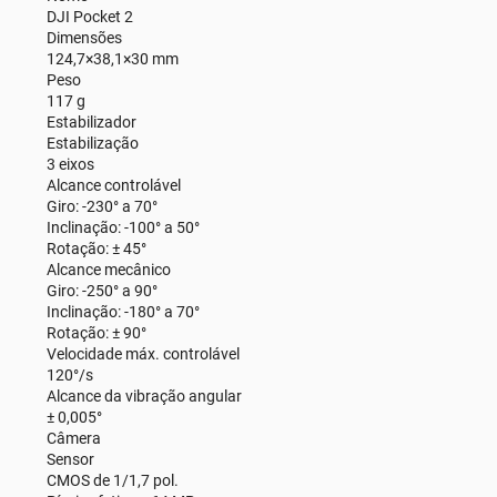
DJI Pocket 2
Dimensões
124,7×38,1×30 mm
Peso
117 g
Estabilizador
Estabilização
3 eixos
Alcance controlável
Giro: -230° a 70°
Inclinação: -100° a 50°
Rotação: ± 45°
Alcance mecânico
Giro: -250° a 90°
Inclinação: -180° a 70°
Rotação: ± 90°
Velocidade máx. controlável
120°/s
Alcance da vibração angular
± 0,005°
Câmera
Sensor
CMOS de 1/1,7 pol.