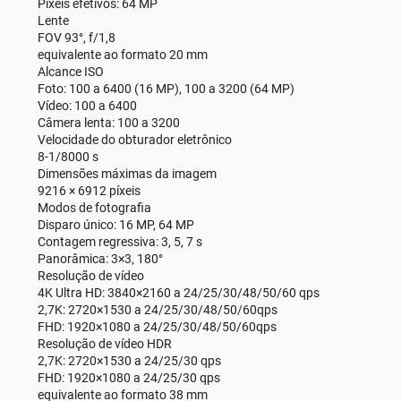
Píxeis efetivos: 64 MP
Lente
FOV 93°, f/1,8
equivalente ao formato 20 mm
Alcance ISO
Foto: 100 a 6400 (16 MP), 100 a 3200 (64 MP)
Vídeo: 100 a 6400
Câmera lenta: 100 a 3200
Velocidade do obturador eletrônico
8-1/8000 s
Dimensões máximas da imagem
9216 × 6912 píxeis
Modos de fotografia
Disparo único: 16 MP, 64 MP
Contagem regressiva: 3, 5, 7 s
Panorâmica: 3×3, 180°
Resolução de vídeo
4K Ultra HD: 3840×2160 a 24/25/30/48/50/60 qps
2,7K: 2720×1530 a 24/25/30/48/50/60qps
FHD: 1920×1080 a 24/25/30/48/50/60qps
Resolução de vídeo HDR
2,7K: 2720×1530 a 24/25/30 qps
FHD: 1920×1080 a 24/25/30 qps
equivalente ao formato 38 mm