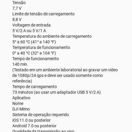
Tensão
7,7 V
Limite de tensão de carregamento
8,8 V
Voltagem de entrada
5 V/2 A ou 5 V/1 A
Temperatura do ambiente de carregamento
5° a 60 °C (41° a 140 °F)
Temperatura de funcionamento
0° a 40 °C (32° a 104 °F)
Tempo de funcionamento
140 min.
(Testado em um ambiente laboratorial ao gravar um vídeo
de 1080p/24 qps e deve ser usado somente como
referência)
Tempo de carregamento
73 minutos (ao usar um adaptador USB 5 V/2 A)
Aplicativo
Nome
DJI Mimo
Sistema de operação requerido
iOS 11.0 ou posterior
Android 7.0 ou posterior
Qualidade da transmissão ao vivo