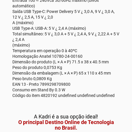
Entrada 100 ~ 240Vca 50/60Hz máximo (bivolt
automático)
Saída USB Type-C: Power Delivery 5 V ¿ 3,0 A, 9 V ¿ 3,0 A,
12 V ¿ 2,5 A, 15 V ¿ 2,0
A (máximo)
USB Type-A: USB-A: 5 V ¿ 2,4 A (máximo)
Total simultâneo: 5 V ¿ 3,0 A + 5 V ¿ 2,4 A, 9 V ¿ 2,22 A + 5 V
¿ 2,4 A
(máximo)
Temperatura em operação 0 à 40ºC
Homologação Anatel 10780-24-00160
Dimensão do produto (L × A × P) 71.5 x 38 x 40.5 mm
Peso do produto 0,0753 Kg
Dimensão da embalagem (L × A × P) 65 x 110 x 45 mm
Peso bruto 0,0809 Kg
EAN 13 - Preto 7899298709800
Consumo em Stand By 0.3 W
Código do item 4820192 undefined undefined undefined
A Kadri é a sua opção ideal!
O principal Destino Online de Tecnologia
no Brasil.