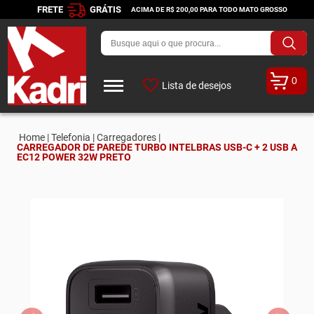
FRETE
GRÁTIS
ACIMA DE R$ 200,00 PARA TODO MATO GROSSO
0
Lista de desejos
Home |
Telefonia |
Carregadores |
CARREGADOR DE PAREDE TURBO INTELBRAS USB-C + 2 USB A
EC12 POWER 32W PRETO