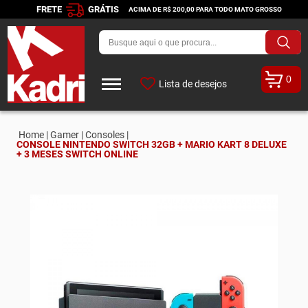
FRETE
GRÁTIS
ACIMA DE R$ 200,00 PARA TODO MATO GROSSO
0
Lista de desejos
Home |
Gamer |
Consoles |
CONSOLE NINTENDO SWITCH 32GB + MARIO KART 8 DELUXE
+ 3 MESES SWITCH ONLINE