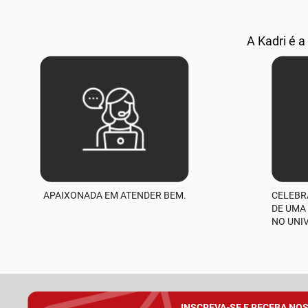
A Kadri é a
APAIXONADA EM ATENDER BEM.
CELEBR
DE UMA
NO UNI
INSCREVA-SE E RECEBA NO