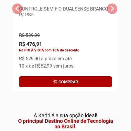
CONTROLE SEM FIO DUALSENSE BRANCO
HE
P/ PS5
PR
RE
R$ 529,90
R$
R$ 476,91
R$
No PIX À VISTA com 10% de desconto
No 
R$ 529,90
à prazo em até
R$
10
x de
R$52,99
sem juros
4
x
COMPRAR
A Kadri é a sua opção ideal!
O principal Destino Online de Tecnologia
no Brasil.