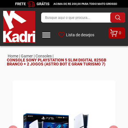
FRETE
GRÁTIS
ACIMA DE R$ 200,00 PARA TODO MATO GROSSO
0
Lista de desejos
Home |
Gamer |
Consoles |
CONSOLE SONY PLAYSTATION 5 SLIM DIGITAL 825GB
BRANCO + 2 JOGOS (ASTRO BOT E GRAN TURISMO 7)