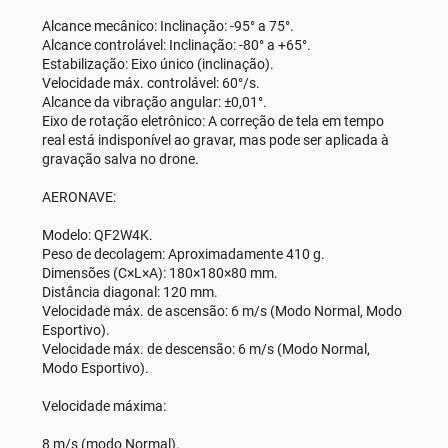
Alcance mecânico: Inclinação: -95° a 75°.
Alcance controlável: Inclinação: -80° a +65°.
Estabilização: Eixo único (inclinação).
Velocidade máx. controlável: 60°/s.
Alcance da vibração angular: ±0,01°.
Eixo de rotação eletrônico: A correção de tela em tempo
real está indisponível ao gravar, mas pode ser aplicada à
gravação salva no drone.
AERONAVE:
Modelo: QF2W4K.
Peso de decolagem: Aproximadamente 410 g.
Dimensões (C×L×A): 180×180×80 mm.
Distância diagonal: 120 mm.
Velocidade máx. de ascensão: 6 m/s (Modo Normal, Modo
Esportivo).
Velocidade máx. de descensão: 6 m/s (Modo Normal,
Modo Esportivo).
Velocidade máxima:
8 m/s (modo Normal).