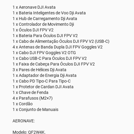
1 x Aeronave DJI Avata
1 x Bateria Inteligentes de Voo Dji Avata
1 x Hub de Carregamento Dji Avata
1 x Controlador de Movimento Dji
1 x Óculos DJI FPV V2
1 x Bateria Para Óculos DJI FPV V2
1 x Cabo de Alimentação Óculos DJI FPV V2 (USB-C)
4 x Antenas de Banda Dupla DJI FPV Goggles V2
1 x Cabo DJI FPV Goggles V2 OTG
1 x Cabo USB-C Para Óculos DJI FPV V2
1 x Faixa de Cabeça Para Óculos DJI FPV V2
3 x Pares de Hélices Dji Avata
1 x Adaptador de Energia Dji Avata
1 x Cabo PD Tipo-C Para Tipo-C
1 x Protetor de Cardan DJI Avata
1 x Chave de Fenda
4 x Parafusos (M2×7)
1 x Cordão
1 x Conjunto de Manuais
AERONAVE:
Modelo: QF2W4K.