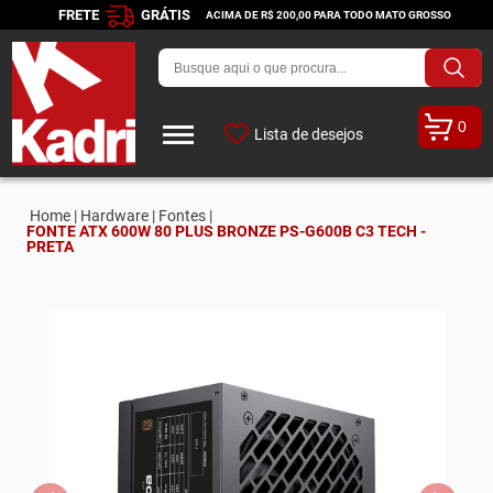
FRETE
GRÁTIS
ACIMA DE R$ 200,00 PARA TODO MATO GROSSO
0
Lista de desejos
Home |
Hardware |
Fontes |
FONTE ATX 600W 80 PLUS BRONZE PS-G600B C3 TECH -
PRETA