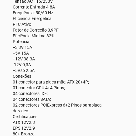
Tensão AC 115/230V
Corrente Entrada 4-8A
Frequência: 50/60 Hz
Eficiência Energética
PFC Ativo
Fator de Correção 0,9PF
Eficiência Mínima 82%
Potência
+3,3V 15A
+5V 15A
+12V 38.3A
-12V 0,3A
+5Vsb 2.5A
Conexões
01 conector para placa mãe: ATX 20+4P;
01 conector CPU 4+4 Pinos;
04 conectores IDE;
04 conectores SATA;
02 conectores PCIExpress 6+2 Pinos paraplaca
de vídeo.
Certificações:
ATX 12V2.3
EPS 12V2.9
80+ Bronze