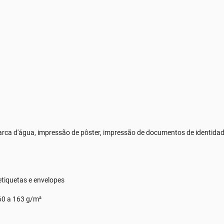
rca d'água, impressão de pôster, impressão de documentos de identidade
etiquetas e envelopes
60 a 163 g/m²