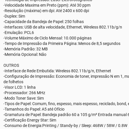
-Velocidade Maxima em Preto (ppm): Até 30 ppm
-Resolução (máxima) em dpi: Até 2400 x 600 dpi
-Duplex: Sim
-Capacidade da Bandeja de Papel: 250 folhas
-Interfaces: USB de alta velocidade, Ethernet, Wireless 802.11b/g/n
-Emulação: PCL6
-Volume Máximo de Ciclo Mensal: 10.000 páginas
-Tempo de Impressão da Primeira Página: Menos de 8,5 segundos
-Memória Padrão: 32 MB
-Memória Opcional: Não
OUTROS
-Interface de Rede Embutida: Wireless 802.11b/g/n, Ethernet
-Configuração de Impressão: Economia de toner, impressão N em 1, ma
de folhetos
-Visor LCD: 1 linha
-Processador: 266 MHz
-Modo Toner Save: Sim
-Tipos de Papel: Comum, fino, espesso, mais espesso, reciclado, bond, 
-Tamanhos do Papel: A5 até Ofício
-Gramatura de Papel: Bandeja padrão 60 a 105 g/m² Entrada manual 
-Certificação Energy Star: Sim
-Consumo de Energia:Printing / Standy-by / Sleep: 468W / 58W / 0.8W