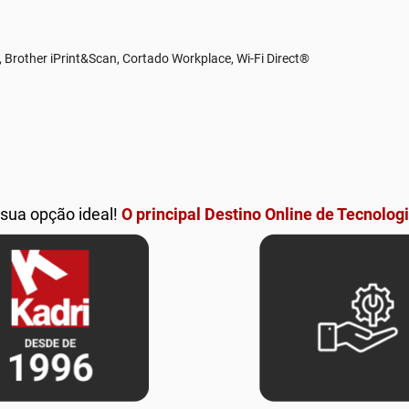
, Brother iPrint&Scan, Cortado Workplace, Wi-Fi Direct®
 sua opção ideal!
O principal Destino Online de Tecnologi