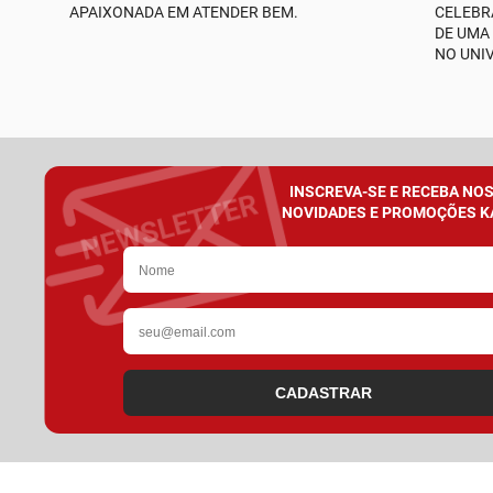
APAIXONADA EM ATENDER BEM.
CELEBR
DE UMA
NO UNI
INSCREVA-SE E RECEBA NO
NOVIDADES E PROMOÇÕES K
CADASTRAR