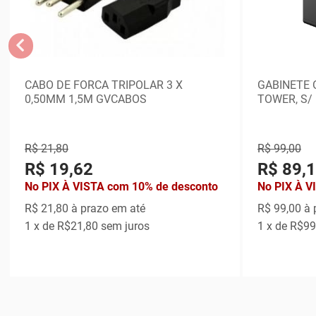
CABO DE FORCA TRIPOLAR 3 X
GABINETE O
0,50MM 1,5M GVCABOS
TOWER, S/
R$ 21,80
R$ 99,00
R$ 19,62
R$ 89,
No PIX À VISTA com 10% de desconto
No PIX À V
R$ 21,80
à prazo em até
R$ 99,00
à 
1
x de
R$21,80
sem juros
1
x de
R$99