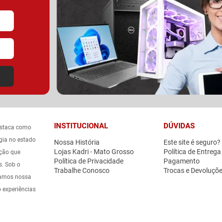
INSTITUCIONAL
DÚVIDAS
estaca como
gia no estado
Nossa História
Este site é seguro?
Lojas Kadri - Mato Grosso
Política de Entrega
ação que
Política de Privacidade
Pagamento
s. Sob o
Trabalhe Conosco
Trocas e Devoluçõ
icamos nossa
o experiências