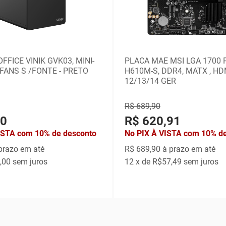
FFICE VINIK GVK03, MINI-
PLACA MAE MSI LGA 1700 
 FANS S /FONTE - PRETO
H610M-S, DDR4, MATX , HDM
12/13/14 GER
R$ 689,90
10
R$ 620,91
ISTA com 10% de desconto
No PIX À VISTA com 10% d
prazo em até
R$ 689,90
à prazo em até
,00
sem juros
12
x de
R$57,49
sem juros