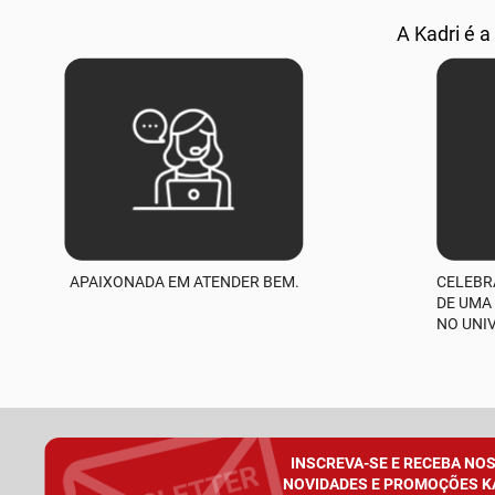
A Kadri é a
APAIXONADA EM ATENDER BEM.
CELEBR
DE UMA
NO UNI
INSCREVA-SE E RECEBA NO
NOVIDADES E PROMOÇÕES K