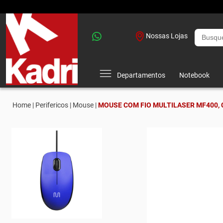
Nossas Lojas
Departamentos
Notebook
Home |
Perifericos |
Mouse |
MOUSE COM FIO MULTILASER MF400, C