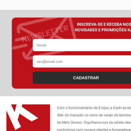
INSCREVA-SE E RECEBA NO
NOVIDADES E PROMOÇÕES K
CADASTRAR
Com o funcionamento de 8 lojas, a Kadri se d
líder do mercado no ramo de varejo de tecnolo
de Mato Grosso. Orgulhamo-nos da sólida rel
contruímos com nossos clientes e fornecedore