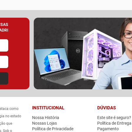
SSAS
ADRI
INSTITUCIONAL
DÚVIDAS
estaca como
gia no estado
Nossa História
Este site é seguro?
Nossas Lojas
Política de Entrega
ação que
Política de Privacidade
Pagamento
s. Sob o