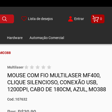
Lista de desejos
Entrar
0
Hardware
Automação Comercial
 MO388
Multilaser
MOUSE COM FIO MULTILASER MF400,
CLIQUE SILENCIOSO, CONEXÃO USB,
1200DPI, CABO DE 180CM, AZUL, MO388
Cod.:107632
Por: R$30,90