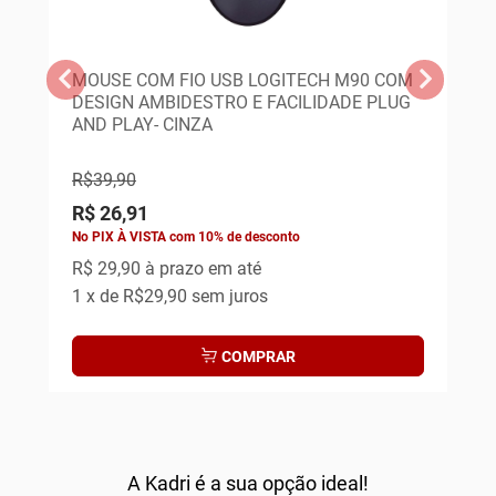
MOUSE COM FIO USB LOGITECH M90 COM
MO
DESIGN AMBIDESTRO E FACILIDADE PLUG
AND PLAY- CINZA
R$39,90
R$
R$ 26,91
R$
No PIX À VISTA com 10% de desconto
No 
R$
29,90 à prazo em até
R$
1
x de
R$29,90
sem juros
1
x
COMPRAR
A Kadri é a sua opção ideal!