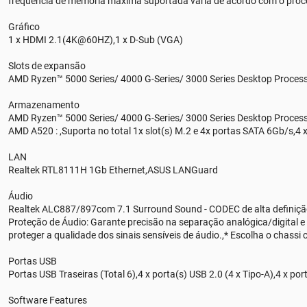
frequência de memória máxima suportada varia de acordo com o proc
Gráfico
1 x HDMI 2.1(4K@60HZ),1 x D-Sub (VGA)
Slots de expansão
AMD Ryzen™ 5000 Series/ 4000 G-Series/ 3000 Series Desktop Processo
Armazenamento
AMD Ryzen™ 5000 Series/ 4000 G-Series/ 3000 Series Desktop Process
AMD A520 : ,Suporta no total 1x slot(s) M.2 e 4x portas SATA 6Gb/s,4 x
LAN
Realtek RTL8111H 1Gb Ethernet,ASUS LANGuard
Áudio
Realtek ALC887/897com 7.1 Surround Sound - CODEC de alta definição *
Proteção de Áudio: Garante precisão na separação analógica/digital e
proteger a qualidade dos sinais sensíveis de áudio.,* Escolha o chassi
Portas USB
Portas USB Traseiras (Total 6),4 x porta(s) USB 2.0 (4 x Tipo-A),4 x por
Software Features