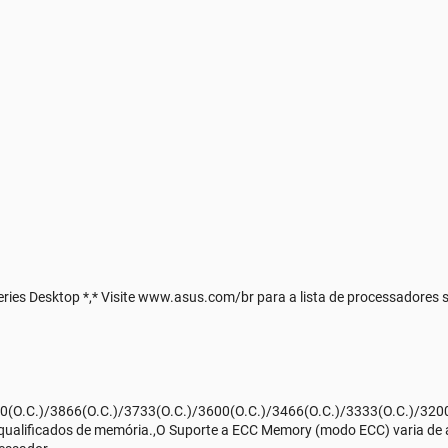
ies Desktop *,* Visite www.asus.com/br para a lista de processadores 
0(O.C.)/3866(O.C.)/3733(O.C.)/3600(O.C.)/3466(O.C.)/3333(O.C.)/32
qualificados de memória.,O Suporte a ECC Memory (modo ECC) varia de 