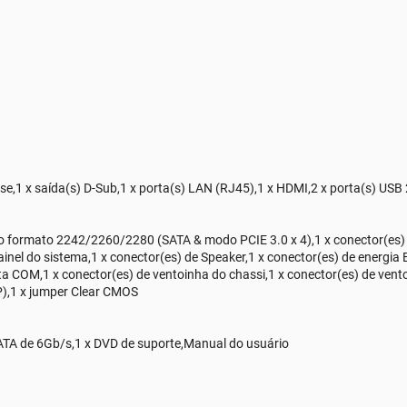
se,1 x saída(s) D-Sub,1 x porta(s) LAN (RJ45),1 x HDMI,2 x porta(s) USB 
 formato 2242/2260/2280 (SATA & modo PCIE 3.0 x 4),1 x conector(es) d
ainel do sistema,1 x conector(es) de Speaker,1 x conector(es) de energia
ta COM,1 x conector(es) de ventoinha do chassi,1 x conector(es) de vento
FP),1 x jumper Clear CMOS
SATA de 6Gb/s,1 x DVD de suporte,Manual do usuário