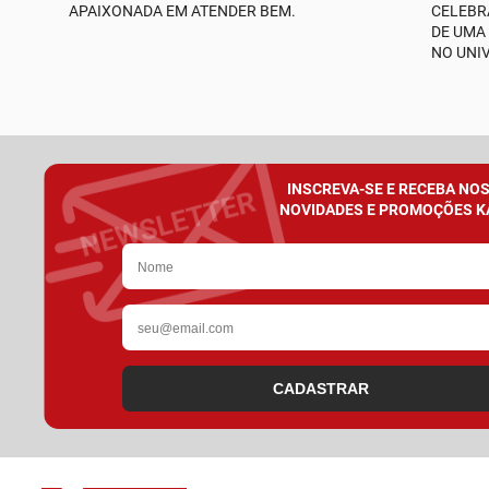
APAIXONADA EM ATENDER BEM.
CELEBR
DE UMA
NO UNI
INSCREVA-SE E RECEBA NO
NOVIDADES E PROMOÇÕES K
CADASTRAR