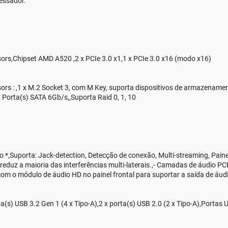
essador.
rs,Chipset AMD A520 ,2 x PCIe 3.0 x1,1 x PCIe 3.0 x16 (modo x16)
ors : ,1 x M.2 Socket 3, com M Key, suporta dispositivos de armazena
 Porta(s) SATA 6Gb/s,,Suporta Raid 0, 1, 10
,Suporta: Jack-detection, Detecção de conexão, Multi-streaming, Painel 
 reduz a maioria das interferências multi-laterais.,- Camadas de áudio 
 com o módulo de áudio HD no painel frontal para suportar a saída de áudi
ta(s) USB 3.2 Gen 1 (4 x Tipo-A),2 x porta(s) USB 2.0 (2 x Tipo-A),Portas 