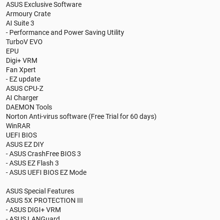
ASUS Exclusive Software
Armoury Crate
AI Suite 3
- Performance and Power Saving Utility
TurboV EVO
EPU
Digi+ VRM
Fan Xpert
- EZ update
ASUS CPU-Z
AI Charger
DAEMON Tools
Norton Anti-virus software (Free Trial for 60 days)
WinRAR
UEFI BIOS
ASUS EZ DIY
- ASUS CrashFree BIOS 3
- ASUS EZ Flash 3
- ASUS UEFI BIOS EZ Mode
ASUS Special Features
ASUS 5X PROTECTION III
- ASUS DIGI+ VRM
- ASUS LANGuard