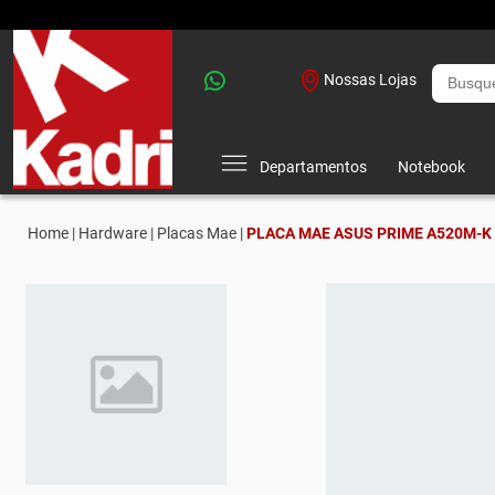
Nossas Lojas
Departamentos
Notebook
Home |
Hardware |
Placas Mae |
PLACA MAE ASUS PRIME A520M-K 