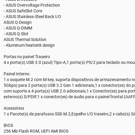
- ASUS Overvoltage Protection
- ASUS SafeSlot Core
- ASUS Stainless-Steel Back I/O
ASUS Q-Design
- ASUS Q-DIMM
- ASUS Q-Slot
ASUS Thermal Solution
- Aluminum heatsink design
Portas no painel Traseiro
4 x porta(s) USB 3.0 (azul) Tipo-A,1 porta(s) PS/2 para teclado ou mou
Painel Interno
1 x soquete M.2 com M key, suporta dispositivos de armazenamento no
5Gbps) para 2 porta(s) USB 3.2 Gen 1 adicionais,1 x conector(es) do p
com suporte a 4 porta(s) USB 2.0 adicionais,1 x Conector(es) para por
externo(s) S/PDIF,1 x conector(es) de áudio para o painel frontal (AA
Acessórios
1 x Pacote(s) de parafusos SSD M.2,Espelho I/O traseiro,2 x cabo(s) 
BIOS
256 Mb Flash ROM, UEFI AMI BIOS