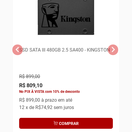
SSD SATA III 480GB 2.5 SA400 - KINGSTON
ME
UD
R$ 899,00
R$
R$ 809,10
R$
No PIX À VISTA com 10% de desconto
No 
R$ 899,00
à prazo em até
R$
12
x de
R$74,92
sem juros
9
x
COMPRAR