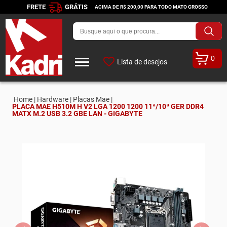
FRETE
GRÁTIS
ACIMA DE R$ 200,00 PARA TODO MATO GROSSO
0
Lista de desejos
Home |
Hardware |
Placas Mae |
PLACA MAE H510M H V2 LGA 1200 1200 11ª/10ª GER DDR4
MATX M.2 USB 3.2 GBE LAN - GIGABYTE