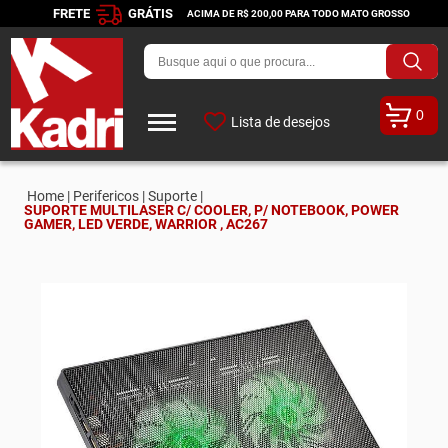
FRETE
GRÁTIS
ACIMA DE R$ 200,00 PARA TODO MATO GROSSO
0
Lista de desejos
Home |
Perifericos |
Suporte |
SUPORTE MULTILASER C/ COOLER, P/ NOTEBOOK, POWER
GAMER, LED VERDE, WARRIOR , AC267