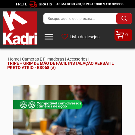
FRETE
GRÁTIS
ACIMA DE R$ 200,00 PARA TODO MATO GROSSO
0
Lista de desejos
Home |
Cameras E Filmadoras |
Acessorios |
TRIPÉ + GRIP DE MÃO DE FÁCIL INSTALAÇÃO VERSÁTIL
PRETO ATRIO - ES068 (#)