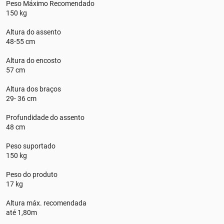
Peso Máximo Recomendado
150 kg
Altura do assento
48-55 cm
Altura do encosto
57 cm
Altura dos braços
29- 36 cm
Profundidade do assento
48 cm
Peso suportado
150 kg
Peso do produto
17 kg
Altura máx. recomendada
até 1,80m