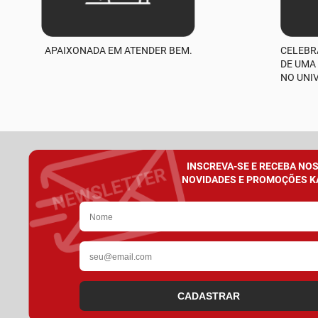
APAIXONADA EM ATENDER BEM.
CELEBR
DE UMA
NO UNI
INSCREVA-SE E RECEBA NO
NOVIDADES E PROMOÇÕES K
CADASTRAR