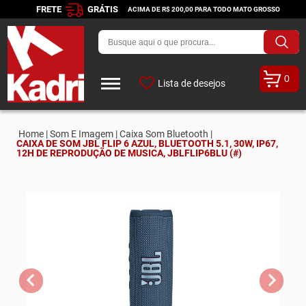
FRETE
GRÁTIS
ACIMA DE R$ 200,00 PARA TODO MATO GROSSO
0
Lista de desejos
Home |
Som E Imagem |
Caixa Som Bluetooth |
CAIXA DE SOM JBL FLIP 6 AZUL, BLUETOOTH 5.1, 30W, IP67,
12H DE REPRODUÇÃO DE MUSICA, JBLFLIP6BLU (#)