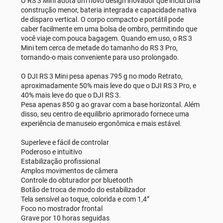
O RS 3 Mini adota um novo design inovador que inclui uma
construção menor, bateria integrada e capacidade nativa
de disparo vertical. O corpo compacto e portátil pode
caber facilmente em uma bolsa de ombro, permitindo que
você viaje com pouca bagagem. Quando em uso, o RS 3
Mini tem cerca de metade do tamanho do RS 3 Pro,
tornando-o mais conveniente para uso prolongado.
O DJI RS 3 Mini pesa apenas 795 g no modo Retrato,
aproximadamente 50% mais leve do que o DJI RS 3 Pro, e
40% mais leve do que o DJI RS 3.
Pesa apenas 850 g ao gravar com a base horizontal. Além
disso, seu centro de equilíbrio aprimorado fornece uma
experiência de manuseio ergonômica e mais estável.
Superleve e fácil de controlar
Poderoso e intuitivo
Estabilização profissional
Amplos movimentos de câmera
Controle do obturador por bluetooth
Botão de troca de modo do estabilizador
Tela sensível ao toque, colorida e com 1,4”
Foco no mostrador frontal
Grave por 10 horas seguidas