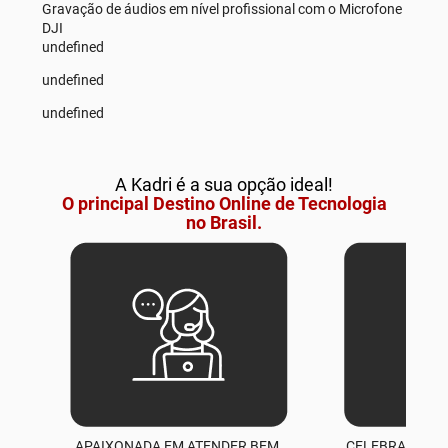
Gravação de áudios em nível profissional com o Microfone
DJI
undefined
undefined
undefined
A Kadri é a sua opção ideal!
O principal Destino Online de Tecnologia
no Brasil.
APAIXONADA EM ATENDER BEM.
CELEBRAMOS M