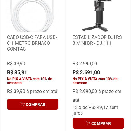
CABO USB-C PARA USB-
ESTABILIZADOR DJI RS
C 1 METRO BRNACO
3 MINI BR - DJI111
COMTAC
R$ 39,90
R$ 2.990,00
R$ 35,91
R$ 2.691,00
No PIX À VISTA com 10% de
No PIX À VISTA com 10% de
desconto
desconto
R$ 39,90
à prazo em até
R$ 2.990,00
à prazo em
até
COMPRAR
12
x de
R$249,17
sem
juros
COMPRAR