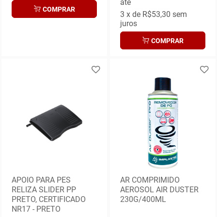
até
COMPRAR
3
x de
R$53,30
sem
juros
COMPRAR
APOIO PARA PES
AR COMPRIMIDO
RELIZA SLIDER PP
AEROSOL AIR DUSTER
PRETO, CERTIFICADO
230G/400ML
NR17 - PRETO