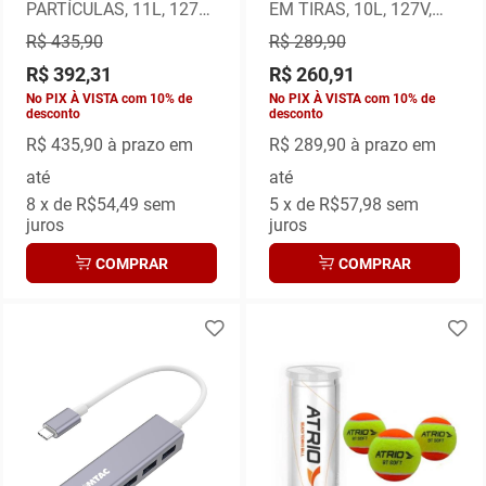
PARTÍCULAS, 11L, 127V,
EM TIRAS, 10L, 127V,
PRETO, OF005
OF009
R$ 435,90
R$ 289,90
R$ 392,31
R$ 260,91
No PIX À VISTA com 10% de
No PIX À VISTA com 10% de
desconto
desconto
R$ 435,90
à prazo em
R$ 289,90
à prazo em
até
até
8
x de
R$54,49
sem
5
x de
R$57,98
sem
juros
juros
COMPRAR
COMPRAR