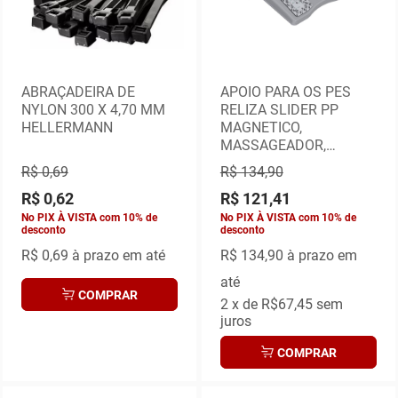
ABRAÇADEIRA DE
APOIO PARA OS PES
NYLON 300 X 4,70 MM
RELIZA SLIDER PP
HELLERMANN
MAGNETICO,
MASSAGEADOR,
CERTIFICADO NR17 -
R$ 0,69
R$ 134,90
CINZA
R$ 0,62
R$ 121,41
No PIX À VISTA com 10% de
No PIX À VISTA com 10% de
desconto
desconto
R$ 0,69
à prazo em até
R$ 134,90
à prazo em
até
COMPRAR
2
x de
R$67,45
sem
juros
COMPRAR