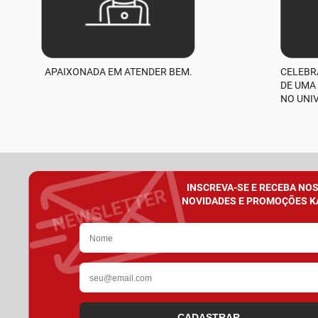
APAIXONADA EM ATENDER BEM.
CELEBR
DE UMA
NO UNI
INSCREVA-SE E RECEBA NO
NOVIDADES E PROMOÇÕES K
CADASTRAR