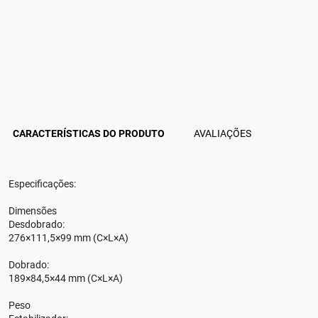
CARACTERÍSTICAS DO PRODUTO
AVALIAÇÕES
Especificações:
Dimensões
Desdobrado:
276×111,5×99 mm (C×L×A)
Dobrado:
189×84,5×44 mm (C×L×A)
Peso