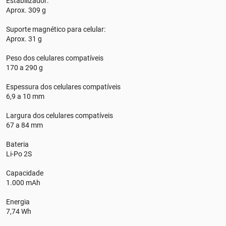
Estabilizador:
Aprox. 309 g
Suporte magnético para celular:
Aprox. 31 g
Peso dos celulares compatíveis
170 a 290 g
Espessura dos celulares compatíveis
6,9 a 10 mm
Largura dos celulares compatíveis
67 a 84 mm
Bateria
Li-Po 2S
Capacidade
1.000 mAh
Energia
7,74 Wh