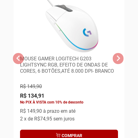
MOUSE GAMER LOGITECH G203
TE
LIGHTSYNC RGB, EFEITO DE ONDAS DE
WA
CORES, 6 BOTÕES,ATÉ 8.000 DPI- BRANCO
SW
R$ 149,90
R$
R$ 134,91
R$
No PIX À VISTA com 10% de desconto
No 
R$ 149,90
à prazo em até
R$
2
x de
R$74,95
sem juros
6
x
COMPRAR