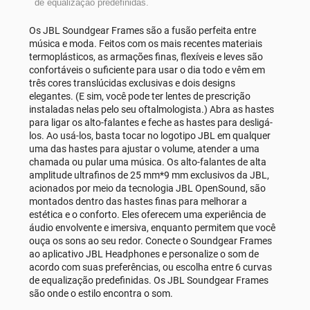
Os JBL Soundgear Frames são a fusão perfeita entre
música e moda. Feitos com os mais recentes materiais
termoplásticos, as armações finas, flexíveis e leves são
confortáveis o suficiente para usar o dia todo e vêm em
três cores translúcidas exclusivas e dois designs
elegantes. (E sim, você pode ter lentes de prescrição
instaladas nelas pelo seu oftalmologista.) Abra as hastes
para ligar os alto-falantes e feche as hastes para desligá-
los. Ao usá-los, basta tocar no logotipo JBL em qualquer
uma das hastes para ajustar o volume, atender a uma
chamada ou pular uma música. Os alto-falantes de alta
amplitude ultrafinos de 25 mm*9 mm exclusivos da JBL,
acionados por meio da tecnologia JBL OpenSound, são
montados dentro das hastes finas para melhorar a
estética e o conforto. Eles oferecem uma experiência de
áudio envolvente e imersiva, enquanto permitem que você
ouça os sons ao seu redor. Conecte o Soundgear Frames
ao aplicativo JBL Headphones e personalize o som de
acordo com suas preferências, ou escolha entre 6 curvas
de equalização predefinidas. Os JBL Soundgear Frames
são onde o estilo encontra o som.