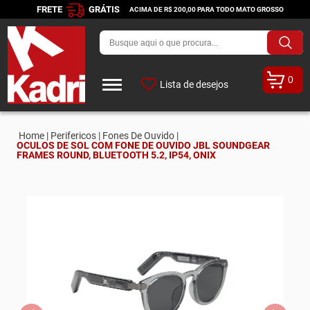
FRETE
GRÁTIS
ACIMA DE R$ 200,00 PARA TODO MATO GROSSO
0
Lista de desejos
Home |
Perifericos |
Fones De Ouvido |
OCULOS DE SOL COM FONE DE OUVIDO JBL SOUNDGEAR
FRAMES ROUND, BLUETOOTH 5.2, IP54, ONIX