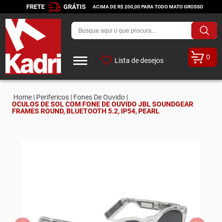
FRETE
GRÁTIS
ACIMA DE R$ 200,00 PARA TODO MATO GROSSO
0
Lista de desejos
Home |
Perifericos |
Fones De Ouvido |
OCULOS DE SOL COM FONE DE OUVIDO JBL SOUNDGEAR
FRAMES ROUND, BLUETOOTH 5.2, IP54, PEARL