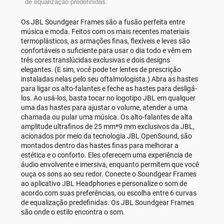
Os JBL Soundgear Frames são a fusão perfeita entre
música e moda. Feitos com os mais recentes materiais
termoplásticos, as armações finas, flexíveis e leves são
confortáveis o suficiente para usar o dia todo e vêm em
três cores translúcidas exclusivas e dois designs
elegantes. (E sim, você pode ter lentes de prescrição
instaladas nelas pelo seu oftalmologista.) Abra as hastes
para ligar os alto-falantes e feche as hastes para desligá-
los. Ao usá-los, basta tocar no logotipo JBL em qualquer
uma das hastes para ajustar o volume, atender a uma
chamada ou pular uma música. Os alto-falantes de alta
amplitude ultrafinos de 25 mm*9 mm exclusivos da JBL,
acionados por meio da tecnologia JBL OpenSound, são
montados dentro das hastes finas para melhorar a
estética e o conforto. Eles oferecem uma experiência de
áudio envolvente e imersiva, enquanto permitem que você
ouça os sons ao seu redor. Conecte o Soundgear Frames
ao aplicativo JBL Headphones e personalize o som de
acordo com suas preferências, ou escolha entre 6 curvas
de equalização predefinidas. Os JBL Soundgear Frames
são onde o estilo encontra o som.