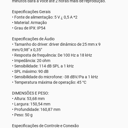
minutos dará a você até 2 horas mais de reprodução.
Especificações Gerais
• Fonte de alimentação: 5 V ¿ 0,5 A *2
• Material: Armação
• Grau de IPX: IP54
Especificações de Áudio
• Tamanho do driver: driver dinâmico de 25 mm x 9
mm/0,98" x 0,35"
• Resposta de frequência: De 100 Hz a 18 kHz
• Impedância: 20 ohm
• Sensibilidade: 114 dB SPL a 1 kHz
• SPL máximo: 90 dB
• Sensibilidade do microfone: -38 dBV/Pa a 1 kHz
• Temperatura máxima de operação: 45 °C
DIMENSÕES E PESO:
• Altura: 53,68 mm
• Largura: 150,54 mm
• Profundidade: 160,87 mm
• Peso: 50 g
Especificações de Controle e Conexão